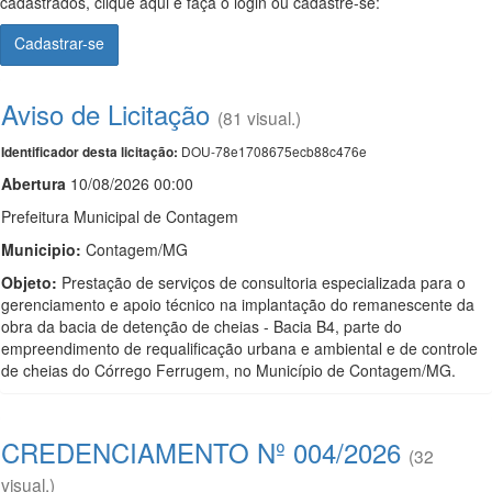
cadastrados, clique aqui e faça o login ou cadastre-se:
Cadastrar-se
Aviso de Licitação
(81 visual.)
DOU-78e1708675ecb88c476e
Identificador desta licitação:
Abert
u
ra
10/08/2026 00:00
Prefeitura Municipal de Contagem
Municipio:
Contagem/MG
Objeto:
Prestação de serviços de consultoria especializada para o
gerenciamento e apoio técnico na implantação do remanescente da
obra da bacia de detenção de cheias - Bacia B4, parte do
empreendimento de requalificação urbana e ambiental e de controle
de cheias do Córrego Ferrugem, no Município de Contagem/MG.
CREDENCIAMENTO Nº 004/2026
(32
visual.)