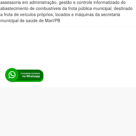
assessoria em administração, gestão e controle informatizado do
abastecimento de combustíveis da frota pública municipal, destinado
a frota de veículos próprios, locados e máquinas da secretaria
municipal de saúde de Mari/PB
Alerta Licitação |
Política de privacidade
|
Quem somos
|
Para
desenvolvedores
|
API de Licitações
|
Cadastre-se
Rua dos Pinheiros, 136. SL 01. Maringá-PR. Email:
contato@alertalicitacao.com.br
Boina Azul Sistemas Ltda. CNPJ 33.839.112/0001-90 | WhatsApp
(44) 98832-0450