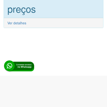
preços
Ver detalhes
Alerta Licitação |
Política de privacidade
|
Quem somos
|
Para
desenvolvedores
|
API de Licitações
|
Cadastre-se
Rua dos Pinheiros, 136. SL 01. Maringá-PR. Email:
contato@alertalicitacao.com.br
Boina Azul Sistemas Ltda. CNPJ 33.839.112/0001-90 | WhatsApp