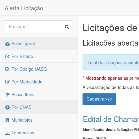
Alerta Licitação
Licitações d
Licitações aberta
Painel geral
Por Estado
Total de licitações encont
Por Código UASG
* Mostrando apenas as primei
Por Modalidade
A visualização de todas as li
Busca Itens
Cadastrar-se
Por CNAE
Edital de Chama
Municípios
PN
Identificador desta licitação:
Tendências
PNCP
Portal: