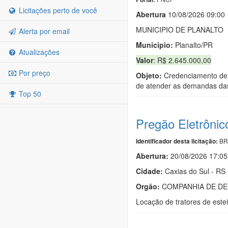
Licitações perto de você
Abert
u
ra
10/08/2026 09:00
MUNICIPIO DE PLANALTO
Alerta por email
Municipio:
Planalto/PR
Atualizações
Valor
: R$ 2.645.000,00
Por preço
Objeto:
Credenciamento de e
de atender as demandas das 
Top 50
Pregão Eletrônic
BR
Identificador desta licitação:
Abertura:
20/08/2026 17:05
Cidade:
Caxias do Sul - RS
Orgão:
COMPANHIA DE DE
Locação de tratores de este