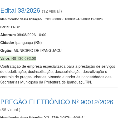
Edital 33/2026
(12 visual.)
PNCP-08085318000124-1-000119-2026
Identificador desta licitação:
PNCP
Portal:
Abert
u
ra
09/08/2026 10:00
Cidade:
Ipanguaçu (RN)
Orgão:
MUNICIPIO DE IPANGUACU
Valor
: R$ 130.092,00
Contratação de empresa especializada para a prestação de serviços
de dedetização, desinsetização, descupinização, desratização e
controle de pragas urbanas, visando atender às necessidades das
Secretarias Municipais da Prefeitura de Ipanguaçu/RN.
PREGÃO ELETRÔNICO Nº 90012/2026
(56 visual.)
DOU-778f4f40878ab600fa3f
Identificador desta licitação: