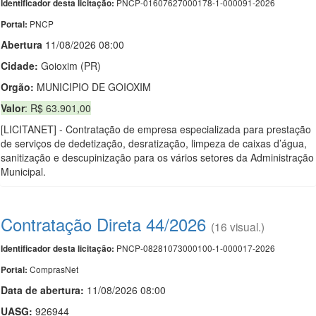
PNCP-01607627000178-1-000091-2026
Identificador desta licitação:
PNCP
Portal:
Abert
u
ra
11/08/2026 08:00
Cidade:
Goioxim (PR)
Orgão:
MUNICIPIO DE GOIOXIM
Valor
: R$ 63.901,00
[LICITANET] - Contratação de empresa especializada para prestação
de serviços de dedetização, desratização, limpeza de caixas d’água,
sanitização e descupinização para os vários setores da Administração
Municipal.
Contratação Direta 44/2026
(16 visual.)
PNCP-08281073000100-1-000017-2026
Identificador desta licitação:
ComprasNet
Portal:
Data de abert
u
ra:
11/08/2026 08:00
UASG:
926944