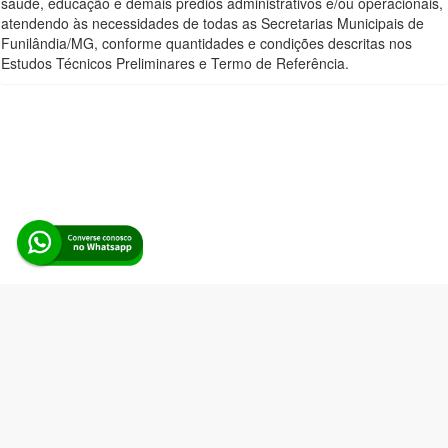
saúde, educação e demais prédios administrativos e/ou operacionais,
atendendo às necessidades de todas as Secretarias Municipais de
Funilândia/MG, conforme quantidades e condições descritas nos
Estudos Técnicos Preliminares e Termo de Referência.
Alerta Licitação |
Política de privacidade
|
Quem somos
|
Para
desenvolvedores
|
API de Licitações
|
Cadastre-se
Rua dos Pinheiros, 136. SL 01. Maringá-PR. Email:
contato@alertalicitacao.com.br
Boina Azul Sistemas Ltda. CNPJ 33.839.112/0001-90 | WhatsApp
(44) 98832-0450