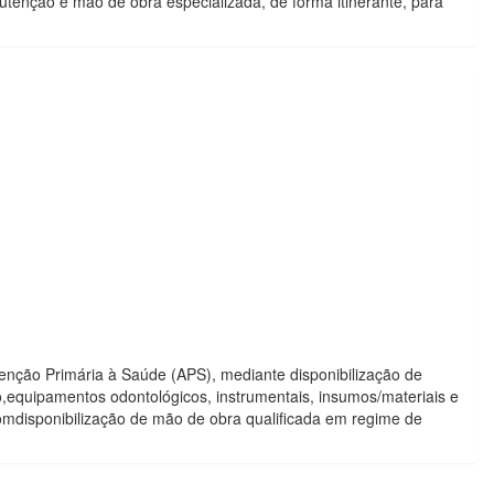
tenção e mão de obra especializada, de forma itinerante, para
enção Primária à Saúde (APS), mediante disponibilização de
quipamentos odontológicos, instrumentais, insumos/materiais e
omdisponibilização de mão de obra qualificada em regime de