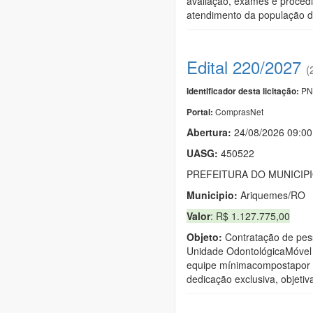
avaliação, exames e procedi
atendimento da população 
Edital 220/2027
(
PN
Identificador desta licitação:
ComprasNet
Portal:
Abertura:
24/08/2026 09:00
UASG:
450522
PREFEITURA DO MUNICIP
Municipio:
Ariquemes/RO
Valor
: R$ 1.127.775,00
Objeto:
Contratação de pess
Unidade OdontológicaMóvel 
equipe mínimacompostapor Ci
dedicação exclusiva, objetiv