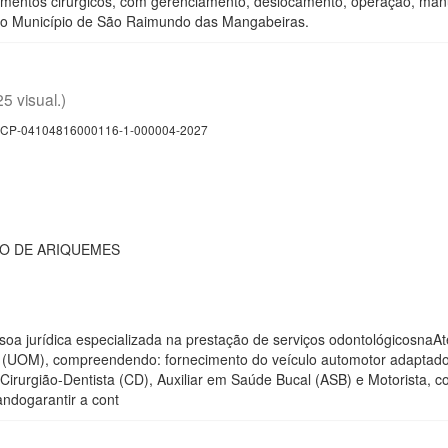
mentos cirúrgicos, com gerenciamento, deslocamento, operação, manu
do Município de São Raimundo das Mangabeiras.
25 visual.)
CP-04104816000116-1-000004-2027
IO DE ARIQUEMES
oa jurídica especializada na prestação de serviços odontológicosnaAt
(UOM), compreendendo: fornecimento do veículo automotor adaptado,e
rurgião-Dentista (CD), Auxiliar em Saúde Bucal (ASB) e Motorista, c
andogarantir a cont