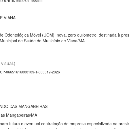
U-57b1c7eaf924a1a65cbb
E VIANA
e Odontológica Móvel (UOM), nova, zero quilometro, destinada à prest
 Municipal de Saúde do Município de Viana/MA.
 visual.)
CP-06651616000109-1-000019-2026
UNDO DAS MANGABEIRAS
das Mangabeiras/MA
para futura e eventual contratação de empresa especializada na prest