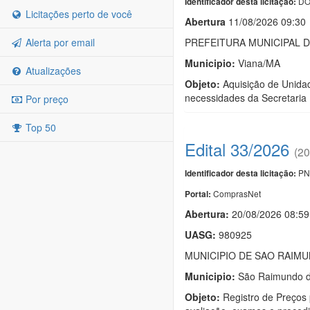
DO
Identificador desta licitação:
Licitações perto de você
Abert
u
ra
11/08/2026 09:30
Alerta por email
PREFEITURA MUNICIPAL D
Municipio:
Viana/MA
Atualizações
Objeto:
Aquisição de Unidad
necessidades da Secretaria
Por preço
Top 50
Edital 33/2026
(20
PN
Identificador desta licitação:
ComprasNet
Portal:
Abertura:
20/08/2026 08:59
UASG:
980925
MUNICIPIO DE SAO RAIM
Municipio:
São Raimundo 
Objeto:
Registro de Preços 