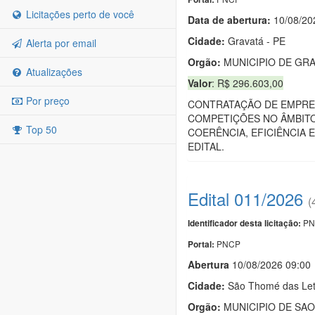
Licitações perto de você
Data de abert
u
ra:
10/08/20
Cidade:
Gravatá - PE
Alerta por email
Orgão:
MUNICIPIO DE GRA
Atualizações
Valor
: R$ 296.603,00
Por preço
CONTRATAÇÃO DE EMPRES
COMPETIÇÕES NO ÂMBITO
Top 50
COERÊNCIA, EFICIÊNCIA 
EDITAL.
Edital 011/2026
(
PN
Identificador desta licitação:
PNCP
Portal:
Abert
u
ra
10/08/2026 09:00
Cidade:
São Thomé das Let
Orgão:
MUNICIPIO DE SAO