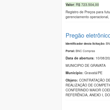
Valor
: R$ 723.504,00
Registro de Preços para fut
gerenciamento operacional,
Pregão eletrônic
BN
Identificador desta licitação:
BNC Compras
Portal:
Data de abert
u
ra:
10/08/20
MUNICIPIO DE GRAVATA
Municipio:
Gravatá/PE
Objeto:
CONTRATAÇÃO DE 
REALIZAÇÃO DE COMPETI
CONFERINDO MAIOR COER
REFERÊNCIA, ANEXO I, DO