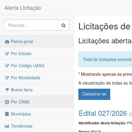
Alerta Licitação
Licitações d
Licitações aberta
Painel geral
Por Estado
Total de licitações encont
Por Código UASG
* Mostrando apenas as primei
Por Modalidade
A visualização de todas as li
Busca Itens
Cadastrar-se
Por CNAE
Edital 027/2026
(
Municípios
PN
Identificador desta licitação:
Tendências
PNCP
Portal: