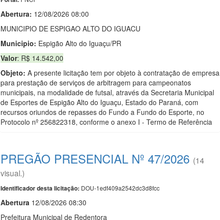
Abertura:
12/08/2026 08:00
MUNICIPIO DE ESPIGAO ALTO DO IGUACU
Municipio:
Espigão Alto do Iguaçu/PR
Valor
: R$ 14.542,00
Objeto:
A presente licitação tem por objeto à contratação de empresa
para prestação de serviços de arbitragem para campeonatos
municipais, na modalidade de futsal, através da Secretaria Municipal
de Esportes de Espigão Alto do Iguaçu, Estado do Paraná, com
recursos oriundos de repasses do Fundo a Fundo do Esporte, no
Protocolo nº 256822318, conforme o anexo I - Termo de Referência
PREGÃO PRESENCIAL Nº 47/2026
(14
visual.)
DOU-1edf409a2542dc3d8fcc
Identificador desta licitação:
Abert
u
ra
12/08/2026 08:30
Prefeitura Municipal de Redentora