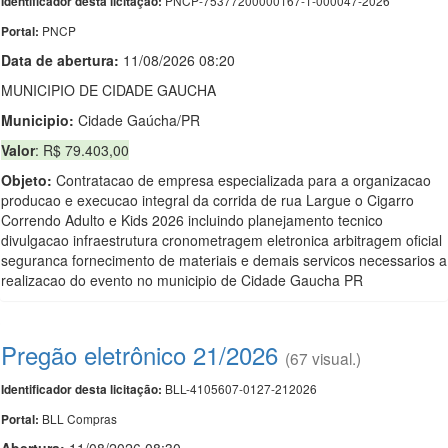
PNCP-75377200000167-1-000047-2026
Identificador desta licitação:
PNCP
Portal:
Data de abert
u
ra:
11/08/2026 08:20
MUNICIPIO DE CIDADE GAUCHA
Municipio:
Cidade Gaúcha/PR
Valor
: R$ 79.403,00
Objeto:
Contratacao de empresa especializada para a organizacao
producao e execucao integral da corrida de rua Largue o Cigarro
Correndo Adulto e Kids 2026 incluindo planejamento tecnico
divulgacao infraestrutura cronometragem eletronica arbitragem oficial
seguranca fornecimento de materiais e demais servicos necessarios a
realizacao do evento no municipio de Cidade Gaucha PR
Pregão eletrônico 21/2026
(67 visual.)
BLL-4105607-0127-212026
Identificador desta licitação:
BLL Compras
Portal: