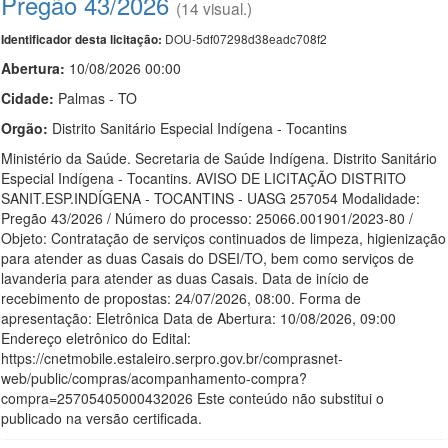
Pregão 43/2026
(14 visual.)
DOU-5df07298d38eadc708f2
Identificador desta licitação:
Abertura:
10/08/2026 00:00
Cidade:
Palmas - TO
Orgão:
Distrito Sanitário Especial Indígena - Tocantins
Ministério da Saúde. Secretaria de Saúde Indígena. Distrito Sanitário
Especial Indígena - Tocantins. AVISO DE LICITAÇÃO DISTRITO
SANIT.ESP.INDÍGENA - TOCANTINS - UASG 257054 Modalidade:
Pregão 43/2026 / Número do processo: 25066.001901/2023-80 /
Objeto: Contratação de serviços continuados de limpeza, higienização
para atender as duas Casais do DSEI/TO, bem como serviços de
lavanderia para atender as duas Casais. Data de início de
recebimento de propostas: 24/07/2026, 08:00. Forma de
apresentação: Eletrônica Data de Abertura: 10/08/2026, 09:00
Endereço eletrônico do Edital:
https://cnetmobile.estaleiro.serpro.gov.br/comprasnet-
web/public/compras/acompanhamento-compra?
compra=25705405000432026 Este conteúdo não substitui o
publicado na versão certificada.