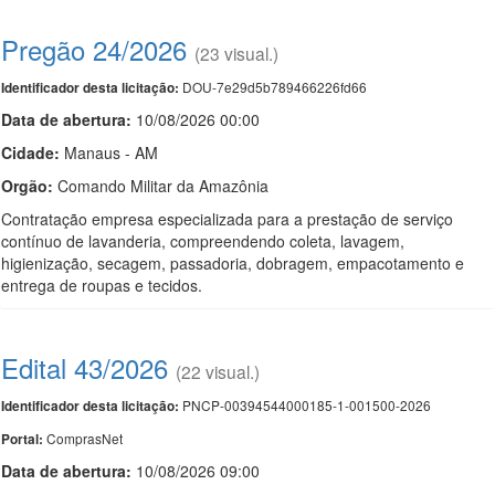
Pregão 24/2026
(23 visual.)
DOU-7e29d5b789466226fd66
Identificador desta licitação:
Data de abert
u
ra:
10/08/2026 00:00
Cidade:
Manaus - AM
Orgão:
Comando Militar da Amazônia
Contratação empresa especializada para a prestação de serviço
contínuo de lavanderia, compreendendo coleta, lavagem,
higienização, secagem, passadoria, dobragem, empacotamento e
entrega de roupas e tecidos.
Edital 43/2026
(22 visual.)
PNCP-00394544000185-1-001500-2026
Identificador desta licitação:
ComprasNet
Portal:
Data de abert
u
ra:
10/08/2026 09:00