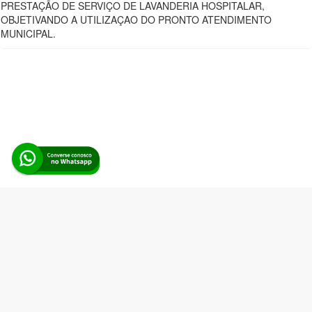
PRESTAÇÃO DE SERVIÇO DE LAVANDERIA HOSPITALAR,
OBJETIVANDO A UTILIZAÇAO DO PRONTO ATENDIMENTO
MUNICIPAL.
Alerta Licitação |
Política de privacidade
|
Quem somos
|
Para
desenvolvedores
|
API de Licitações
|
Cadastre-se
Rua dos Pinheiros, 136. SL 01. Maringá-PR. Email:
contato@alertalicitacao.com.br
Boina Azul Sistemas Ltda. CNPJ 33.839.112/0001-90 | WhatsApp
(44) 98832-0450