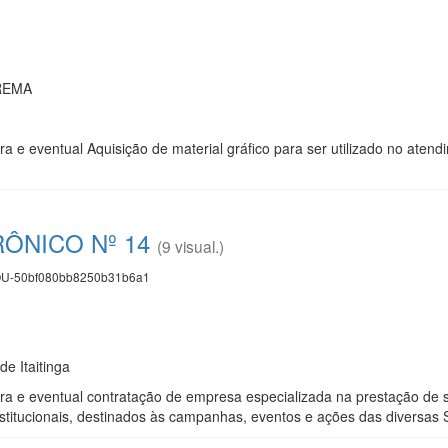
REMA
ra e eventual Aquisição de material gráfico para ser utilizado no ate
ÔNICO Nº 14
(9 visual.)
U-50bf080bb8250b31b6a1
de Itaitinga
ra e eventual contratação de empresa especializada na prestação de se
stitucionais, destinados às campanhas, eventos e ações das diversas S