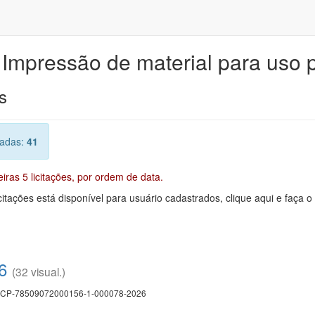
 Impressão de material para uso pu
s
radas:
41
ras 5 licitações, por ordem de data.
citações está disponível para usuário cadastrados, clique aqui e faça o
6
(32 visual.)
CP-78509072000156-1-000078-2026