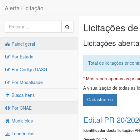
Alerta Licitação
Licitações de
Licitações aberta
Painel geral
Por Estado
Total de licitações encont
Por Código UASG
* Mostrando apenas as primei
Por Modalidade
A visualização de todas as li
Busca Itens
Cadastrar-se
Por CNAE
Edital PR 20/202
Municípios
PN
Identificador desta licitação:
Tendências
PNCP
Portal: