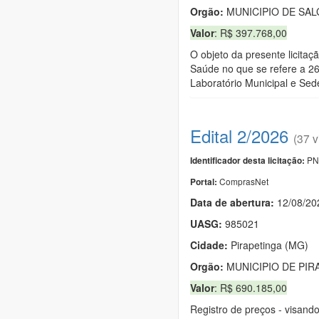
Orgão:
MUNICIPIO DE SA
Valor
: R$ 397.768,00
O objeto da presente licita
Saúde no que se refere a 2
Laboratório Municipal e Sed
Edital 2/2026
(37 v
PN
Identificador desta licitação:
ComprasNet
Portal:
Data de abert
u
ra:
12/08/20
UASG:
985021
Cidade:
Pirapetinga (MG)
Orgão:
MUNICIPIO DE PIR
Valor
: R$ 690.185,00
Registro de preços - visand