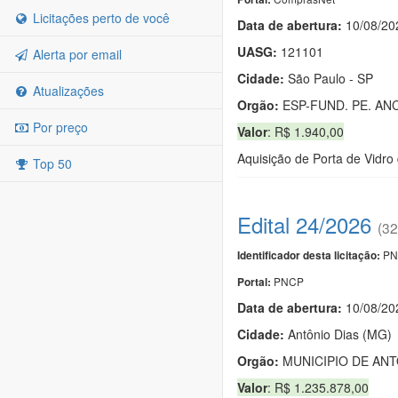
Licitações perto de você
Data de abert
u
ra:
10/08/20
UASG:
121101
Alerta por email
Cidade:
São Paulo - SP
Atualizações
Orgão:
ESP-FUND. PE. ANC
Por preço
Valor
: R$ 1.940,00
Aquisição de Porta de Vidro
Top 50
Edital 24/2026
(32
PN
Identificador desta licitação:
PNCP
Portal:
Data de abert
u
ra:
10/08/20
Cidade:
Antônio Dias (MG)
Orgão:
MUNICIPIO DE ANT
Valor
: R$ 1.235.878,00