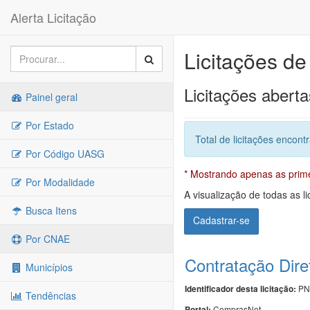
Alerta Licitação
Licitações de
Licitações aberta
Painel geral
Por Estado
Total de licitações encont
Por Código UASG
* Mostrando apenas as primei
Por Modalidade
A visualização de todas as li
Busca Itens
Cadastrar-se
Por CNAE
Contratação Dire
Municípios
PN
Identificador desta licitação:
Tendências
ComprasNet
Portal: