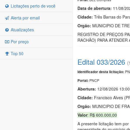
Licitações perto de você
Data de abert
u
ra:
11/08/20
Cidade:
Três Barras do Par
Alerta por email
Orgão:
MUNICIPIO DE TR
Atualizações
REGISTRO DE PREÇOS PAR
RACHÃO) PARA ATENDER A
Por preço
Top 50
Edital 033/2026
(
PN
Identificador desta licitação:
PNCP
Portal:
Abertura:
12/08/2026 13:00
Cidade:
Francisco Alves (P
Orgão:
MUNICIPIO DE FRA
Valor
: R$ 600.000,00
A presente licitação tem por
necessidade do município de