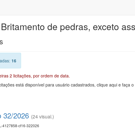
 Britamento de pedras, exceto as
s
radas:
16
ras 2 licitações, por ordem de data.
citações está disponível para usuário cadastrados, clique aqui e faça o
o 32/2026
(24 visual.)
-4127858-cf16-322026