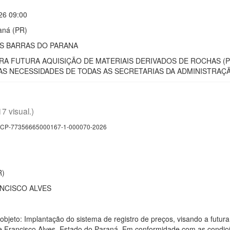
26 09:00
aná (PR)
ES BARRAS DO PARANA
A FUTURA AQUISIÇÃO DE MATERIAIS DERIVADOS DE ROCHAS (P
S NECESSIDADES DE TODAS AS SECRETARIAS DA ADMINISTRAÇÃ
17 visual.)
CP-77356665000167-1-000070-2026
R)
NCISCO ALVES
 objeto: Implantação do sistema de registro de preços, visando a futu
 Francisco Alves, Estado do Paraná. Em conformidade com as condições