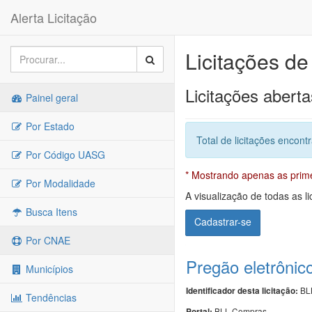
Alerta Licitação
Licitações de
Licitações aberta
Painel geral
Por Estado
Total de licitações encont
Por Código UASG
* Mostrando apenas as primei
Por Modalidade
A visualização de todas as li
Busca Itens
Cadastrar-se
Por CNAE
Pregão eletrônic
Municípios
BLL
Identificador desta licitação:
Tendências
BLL Compras
Portal: