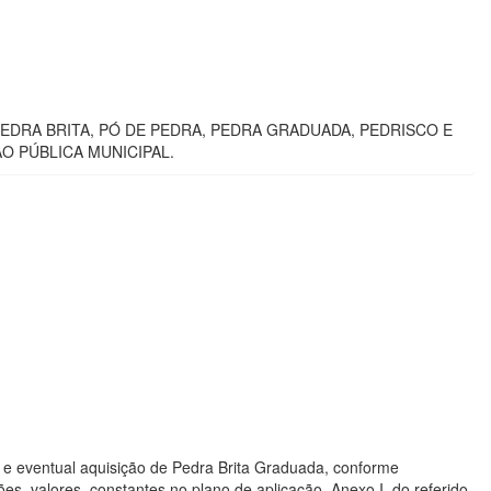
EDRA BRITA, PÓ DE PEDRA, PEDRA GRADUADA, PEDRISCO E
O PÚBLICA MUNICIPAL.
ra e eventual aquisição de Pedra Brita Graduada, conforme
, valores, constantes no plano de aplicação, Anexo I, do referido