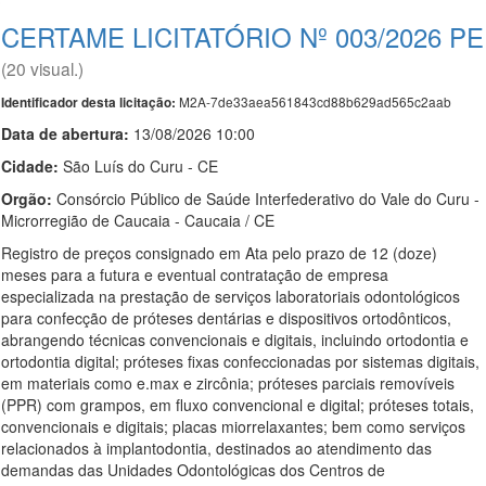
CERTAME LICITATÓRIO Nº 003/2026 PE
(20 visual.)
M2A-7de33aea561843cd88b629ad565c2aab
Identificador desta licitação:
Data de abert
u
ra:
13/08/2026 10:00
Cidade:
São Luís do Curu - CE
Orgão:
Consórcio Público de Saúde Interfederativo do Vale do Curu -
Microrregião de Caucaia - Caucaia / CE
Registro de preços consignado em Ata pelo prazo de 12 (doze)
meses para a futura e eventual contratação de empresa
especializada na prestação de serviços laboratoriais odontológicos
para confecção de próteses dentárias e dispositivos ortodônticos,
abrangendo técnicas convencionais e digitais, incluindo ortodontia e
ortodontia digital; próteses fixas confeccionadas por sistemas digitais,
em materiais como e.max e zircônia; próteses parciais removíveis
(PPR) com grampos, em fluxo convencional e digital; próteses totais,
convencionais e digitais; placas miorrelaxantes; bem como serviços
relacionados à implantodontia, destinados ao atendimento das
demandas das Unidades Odontológicas dos Centros de