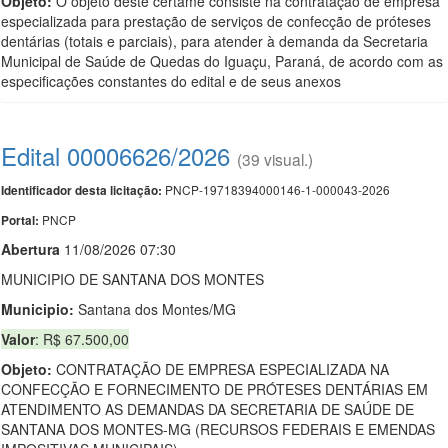
Objeto:
O objeto deste certame consiste na contratação de empresa
especializada para prestação de serviços de confecção de próteses
dentárias (totais e parciais), para atender à demanda da Secretaria
Municipal de Saúde de Quedas do Iguaçu, Paraná, de acordo com as
especificações constantes do edital e de seus anexos
Edital 00006626/2026
(39 visual.)
PNCP-19718394000146-1-000043-2026
Identificador desta licitação:
PNCP
Portal:
Abert
u
ra
11/08/2026 07:30
MUNICIPIO DE SANTANA DOS MONTES
Municipio:
Santana dos Montes/MG
Valor
: R$ 67.500,00
Objeto:
CONTRATAÇÃO DE EMPRESA ESPECIALIZADA NA
CONFECÇÃO E FORNECIMENTO DE PRÓTESES DENTÁRIAS EM
ATENDIMENTO AS DEMANDAS DA SECRETARIA DE SAÚDE DE
SANTANA DOS MONTES-MG (RECURSOS FEDERAIS E EMENDAS