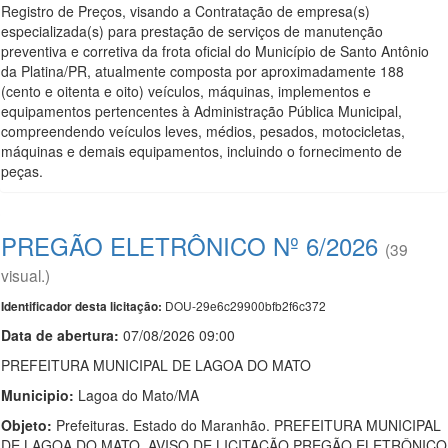
Registro de Preços, visando a Contratação de empresa(s)
especializada(s) para prestação de serviços de manutenção
preventiva e corretiva da frota oficial do Município de Santo Antônio
da Platina/PR, atualmente composta por aproximadamente 188
(cento e oitenta e oito) veículos, máquinas, implementos e
equipamentos pertencentes à Administração Pública Municipal,
compreendendo veículos leves, médios, pesados, motocicletas,
máquinas e demais equipamentos, incluindo o fornecimento de
peças.
PREGÃO ELETRÔNICO Nº 6/2026
(39
visual.)
DOU-29e6c29900bfb2f6c372
Identificador desta licitação:
Data de abert
u
ra:
07/08/2026 09:00
PREFEITURA MUNICIPAL DE LAGOA DO MATO
Municipio:
Lagoa do Mato/MA
Objeto:
Prefeituras. Estado do Maranhão. PREFEITURA MUNICIPAL
DE LAGOA DO MATO. AVISO DE LICITAÇÃO PREGÃO ELETRÔNICO