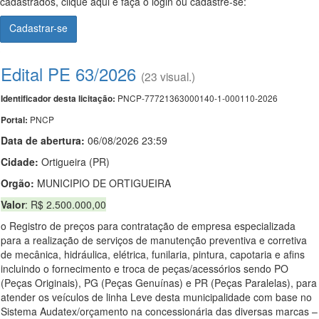
cadastrados, clique aqui e faça o login ou cadastre-se:
Cadastrar-se
Edital PE 63/2026
(23 visual.)
PNCP-77721363000140-1-000110-2026
Identificador desta licitação:
PNCP
Portal:
Data de abert
u
ra:
06/08/2026 23:59
Cidade:
Ortigueira (PR)
Orgão:
MUNICIPIO DE ORTIGUEIRA
Valor
: R$ 2.500.000,00
o Registro de preços para contratação de empresa especializada
para a realização de serviços de manutenção preventiva e corretiva
de mecânica, hidráulica, elétrica, funilaria, pintura, capotaria e afins
incluindo o fornecimento e troca de peças/acessórios sendo PO
(Peças Originais), PG (Peças Genuínas) e PR (Peças Paralelas), para
atender os veículos de linha Leve desta municipalidade com base no
Sistema Audatex/orçamento na concessionária das diversas marcas –