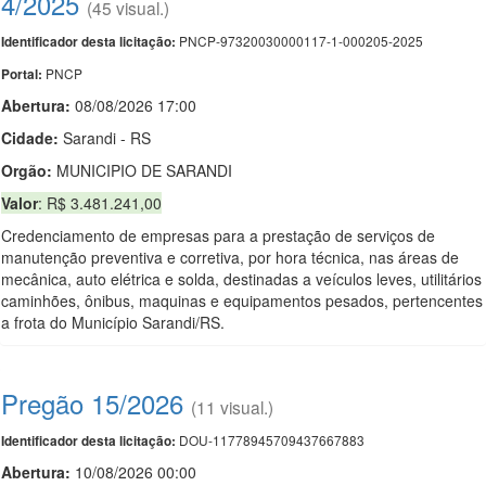
4/2025
(45 visual.)
PNCP-97320030000117-1-000205-2025
Identificador desta licitação:
PNCP
Portal:
Abertura:
08/08/2026 17:00
Cidade:
Sarandi - RS
Orgão:
MUNICIPIO DE SARANDI
Valor
: R$ 3.481.241,00
Credenciamento de empresas para a prestação de serviços de
manutenção preventiva e corretiva, por hora técnica, nas áreas de
mecânica, auto elétrica e solda, destinadas a veículos leves, utilitários
caminhões, ônibus, maquinas e equipamentos pesados, pertencentes
a frota do Município Sarandi/RS.
Pregão 15/2026
(11 visual.)
DOU-11778945709437667883
Identificador desta licitação:
Abertura:
10/08/2026 00:00