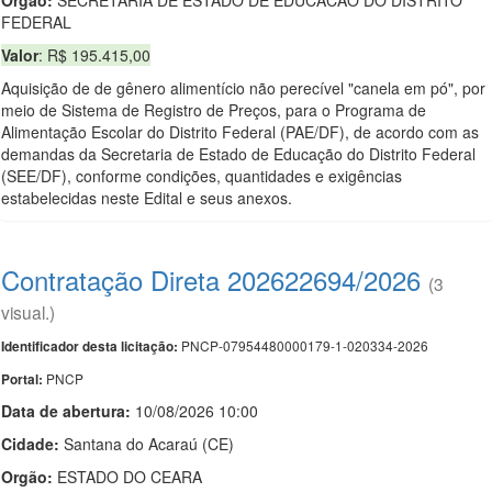
Orgão:
SECRETARIA DE ESTADO DE EDUCACAO DO DISTRITO
FEDERAL
Valor
: R$ 195.415,00
Aquisição de de gênero alimentício não perecível "canela em pó", por
meio de Sistema de Registro de Preços, para o Programa de
Alimentação Escolar do Distrito Federal (PAE/DF), de acordo com as
demandas da Secretaria de Estado de Educação do Distrito Federal
(SEE/DF), conforme condições, quantidades e exigências
estabelecidas neste Edital e seus anexos.
Contratação Direta 202622694/2026
(3
visual.)
PNCP-07954480000179-1-020334-2026
Identificador desta licitação:
PNCP
Portal:
Data de abert
u
ra:
10/08/2026 10:00
Cidade:
Santana do Acaraú (CE)
Orgão:
ESTADO DO CEARA