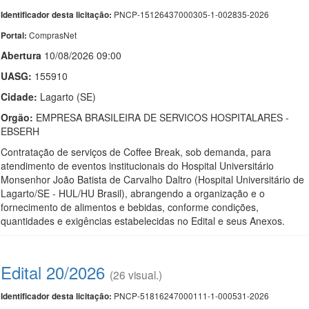
PNCP-15126437000305-1-002835-2026
Identificador desta licitação:
ComprasNet
Portal:
Abert
u
ra
10/08/2026 09:00
UASG:
155910
Cidade:
Lagarto (SE)
Orgão:
EMPRESA BRASILEIRA DE SERVICOS HOSPITALARES -
EBSERH
Contratação de serviços de Coffee Break, sob demanda, para
atendimento de eventos institucionais do Hospital Universitário
Monsenhor João Batista de Carvalho Daltro (Hospital Universitário de
Lagarto/SE - HUL/HU Brasil), abrangendo a organização e o
fornecimento de alimentos e bebidas, conforme condições,
quantidades e exigências estabelecidas no Edital e seus Anexos.
Edital 20/2026
(26 visual.)
PNCP-51816247000111-1-000531-2026
Identificador desta licitação: