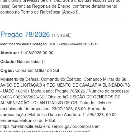
nutricionais previstas pelo PNAE, aos alunos das escolas das 06
(seis) Gerências Regionais de Ensino, conforme detalhamento
contido no Termo de Referência (Anexo I).
Pregão 78/2026
(1 visual.)
DOU-532ac74e64dd1a5219ef
Identificador desta licitação:
Abertura:
11/08/2026 00:00
Cidade:
Não definida ()
Orgão:
Comando Militar do Sul
Ministério da Defesa. Comando do Exército. Comando Militar do Sul.
AVISO DE LICITAÇÃO 4 REGIMENTO DE CAVALARIA BLINDADO/RS
- UASG 160431 Modalidade: Pregão 78/2026 / Número do processo:
64666.002293/2026-66 / Objeto: AQUISIÇÃO DE GENEROS DE
ALIMENTAÇÃO - QUANTITATIVO DE QR. Data de início de
recebimento de propostas: 23/07/2026, 08:00. Forma de
apresentação: Eletrônica Data de Abertura: 11/08/2026, 09:00
Endereço eletrônico do Edital:
https://cnetmobile.estaleiro.serpro.gov.br/comprasnet-