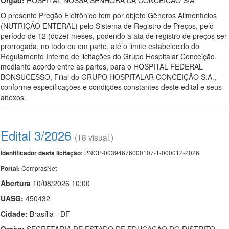
Orgão:
HOSPITAL NOSSA SENHORA DA CONCEICAO S/A
O presente Pregão Eletrônico tem por objeto Gêneros Alimentícios
(NUTRIÇÃO ENTERAL) pelo Sistema de Registro de Preços, pelo
período de 12 (doze) meses, podendo a ata de registro de preços ser
prorrogada, no todo ou em parte, até o limite estabelecido do
Regulamento Interno de licitações do Grupo Hospitalar Conceição,
mediante acordo entre as partes, para o HOSPITAL FEDERAL
BONSUCESSO, Filial do GRUPO HOSPITALAR CONCEIÇÃO S.A.,
conforme especificações e condições constantes deste edital e seus
anexos.
Edital 3/2026
(18 visual.)
PNCP-00394676000107-1-000012-2026
Identificador desta licitação:
ComprasNet
Portal:
Abert
u
ra
10/08/2026 10:00
UASG:
450432
Cidade:
Brasília - DF