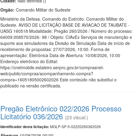
Cidade:
Não definida ()
Orgão:
Comando Militar do Sudeste
Ministério da Defesa. Comando do Exército. Comando Militar do
Sudeste. AVISO DE LICITAÇÃO BASE DE AVIACAO DE TAUBATE -
UASG 160518 Modalidade: Pregão 260/2026 / Número do processo:
64009.008570/2026- 98 / Objeto: CIAvEx Serviços de manutenção e
suporte aos simuladores da Divisão de Simulação Data de início de
recebimento de propostas: 27/07/2026, 10:00. Forma de
apresentação: Eletrônica Data de Abertura: 10/08/2026, 10:00
Endereço eletrônico do Edital:
https://cnetmobile.estaleiro.serpro.gov.br/comprasnet-
web/public/compras/acompanhamento-compra?
compra=16051805002602026 Este conteúdo não substitui o
publicado na versão certificada.
Pregão Eletrônico 022/2026 Processo
Licitatório 036/2026
(23 visual.)
MGLP-SP-5-02220260362026
Identificador desta licitação:
Abert
u
ra
10/08/2026 00:00