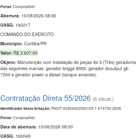
ComprasNet
Portal:
Abertura:
10/08/2026 08:00
UASG:
160217
COMANDO DO EXERCITO
Municipio:
Curitiba/PR
Valor
: R$ 3.607,00
Objeto:
Manutenção com instalação de peças de 3 (Três) geradores
das seguintes marcas: gerador briggs 8000, gerador dcoutput gb
7200 e gerador power a diesel (tanque amarelo).
Contratação Direta 55/2026
(6 visual.)
PNCP-00394452000103-1-015730-2026
Identificador desta licitação:
ComprasNet
Portal:
Data de abert
u
ra:
10/08/2026 08:00
UASG:
160049