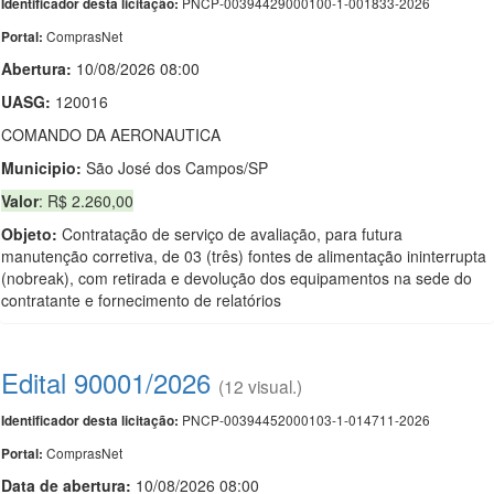
PNCP-00394429000100-1-001833-2026
Identificador desta licitação:
ComprasNet
Portal:
Abertura:
10/08/2026 08:00
UASG:
120016
COMANDO DA AERONAUTICA
Municipio:
São José dos Campos/SP
Valor
: R$ 2.260,00
Objeto:
Contratação de serviço de avaliação, para futura
manutenção corretiva, de 03 (três) fontes de alimentação ininterrupta
(nobreak), com retirada e devolução dos equipamentos na sede do
contratante e fornecimento de relatórios
Edital 90001/2026
(12 visual.)
PNCP-00394452000103-1-014711-2026
Identificador desta licitação:
ComprasNet
Portal:
Data de abert
u
ra:
10/08/2026 08:00