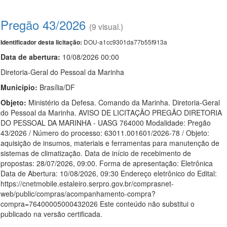
Pregão 43/2026
(9 visual.)
DOU-a1cc9301da77b55f913a
Identificador desta licitação:
Data de abert
u
ra:
10/08/2026 00:00
Diretoria-Geral do Pessoal da Marinha
Municipio:
Brasília/DF
Objeto:
Ministério da Defesa. Comando da Marinha. Diretoria-Geral
do Pessoal da Marinha. AVISO DE LICITAÇÃO PREGÃO DIRETORIA
DO PESSOAL DA MARINHA - UASG 764000 Modalidade: Pregão
43/2026 / Número do processo: 63011.001601/2026-78 / Objeto:
aquisição de insumos, materiais e ferramentas para manutenção de
sistemas de climatização. Data de início de recebimento de
propostas: 28/07/2026, 09:00. Forma de apresentação: Eletrônica
Data de Abertura: 10/08/2026, 09:30 Endereço eletrônico do Edital:
https://cnetmobile.estaleiro.serpro.gov.br/comprasnet-
web/public/compras/acompanhamento-compra?
compra=76400005000432026 Este conteúdo não substitui o
publicado na versão certificada.