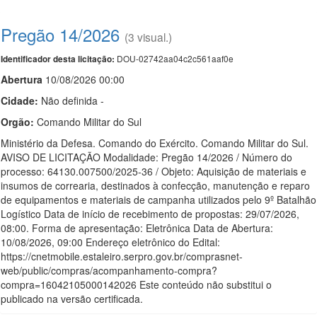
Pregão 14/2026
(3 visual.)
DOU-02742aa04c2c561aaf0e
Identificador desta licitação:
Abert
u
ra
10/08/2026 00:00
Cidade:
Não definida -
Orgão:
Comando Militar do Sul
Ministério da Defesa. Comando do Exército. Comando Militar do Sul.
AVISO DE LICITAÇÃO Modalidade: Pregão 14/2026 / Número do
processo: 64130.007500/2025-36 / Objeto: Aquisição de materiais e
insumos de correaria, destinados à confecção, manutenção e reparo
de equipamentos e materiais de campanha utilizados pelo 9º Batalhão
Logístico Data de início de recebimento de propostas: 29/07/2026,
08:00. Forma de apresentação: Eletrônica Data de Abertura:
10/08/2026, 09:00 Endereço eletrônico do Edital:
https://cnetmobile.estaleiro.serpro.gov.br/comprasnet-
web/public/compras/acompanhamento-compra?
compra=16042105000142026 Este conteúdo não substitui o
publicado na versão certificada.