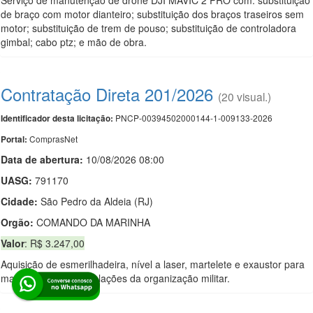
Serviço de manutenção de drone DJI MAVIC 2 PRO com: substituição
de braço com motor dianteiro; substituição dos braços traseiros sem
motor; substituição de trem de pouso; substituição de controladora
gimbal; cabo ptz; e mão de obra.
Contratação Direta 201/2026
(20 visual.)
PNCP-00394502000144-1-009133-2026
Identificador desta licitação:
ComprasNet
Portal:
Data de abert
u
ra:
10/08/2026 08:00
UASG:
791170
Cidade:
São Pedro da Aldeia (RJ)
Orgão:
COMANDO DA MARINHA
Valor
: R$ 3.247,00
Aquisição de esmerilhadeira, nível a laser, martelete e exaustor para
manutenção das instalações da organização militar.