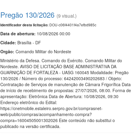
Pregão 130/2026
(9 visual.)
DOU-c06f4401f4a7efbd985c
Identificador desta licitação:
Data de abert
u
ra:
10/08/2026 00:00
Cidade:
Brasília - DF
Orgão:
Comando Militar do Nordeste
Ministério da Defesa. Comando do Exército. Comando Militar do
Nordeste. AVISO DE LICITAÇÃO BASE ADMINISTRATIVA DA
GUARNIÇÃO DE FORTALEZA - UASG 160045 Modalidade: Pregão
130/2026 / Número do processo: 64242003490202683 / Objeto:
Contratação de Serviços de manutenção de Câmara Frigorífica Data
de início de recebimento de propostas: 27/07/2026, 08:00. Forma de
apresentação: Eletrônica Data de Abertura: 10/08/2026, 09:30
Endereço eletrônico do Edital:
https://cnetmobile.estaleiro.serpro.gov.br/comprasnet-
web/public/compras/acompanhamento-compra?
compra=16004505001302026 Este conteúdo não substitui o
publicado na versão certificada.