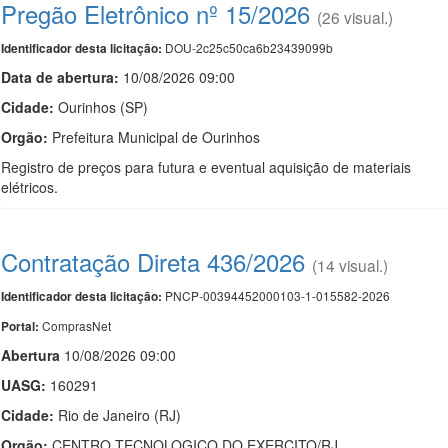
Pregão Eletrônico nº 15/2026
(26 visual.)
DOU-2c25c50ca6b23439099b
Identificador desta licitação:
Data de abert
u
ra:
10/08/2026 09:00
Cidade:
Ourinhos (SP)
Orgão:
Prefeitura Municipal de Ourinhos
Registro de preços para futura e eventual aquisição de materiais
elétricos.
Contratação Direta 436/2026
(14 visual.)
PNCP-00394452000103-1-015582-2026
Identificador desta licitação:
ComprasNet
Portal:
Abert
u
ra
10/08/2026 09:00
UASG:
160291
Cidade:
Rio de Janeiro (RJ)
Orgão:
CENTRO TECNOLOGICO DO EXERCITO/RJ