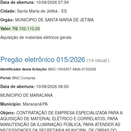
Data de abert
u
ra:
10/08/2026 07:59
Cidade:
Santa Maria de Jetibá - ES
Orgão:
MUNICIPIO DE SANTA MARIA DE JETIBA
Valor
: R$ 102.110,00
Aquisição de materiais elétricos gerais.
Pregão eletrônico 015/2026
(14 visual.)
BNC-1504307-48db-0152026
Identificador desta licitação:
BNC Compras
Portal:
Data de abert
u
ra:
10/08/2026 08:00
MUNICIPIO DE MARACANA
Municipio:
Maracanã/PA
Objeto:
CONTRATAÇÃO DE EMPRESA ESPECIALIZADA PARA A
AQUISIÇÃO DE MATERIAL ELÉTRICO E CORRELATOS, PARA
MANUTENÇÃO DA ILUMINAÇÃO PÚBLICA, PARA ATENDER AS
NECESSIDADES DA SECRETARIA MUNICIPAL DE OBRAS DO