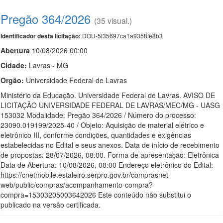
Pregão 364/2026
(35 visual.)
DOU-5f35697ca1a9358fe8b3
Identificador desta licitação:
Abert
u
ra
10/08/2026 00:00
Cidade:
Lavras - MG
Orgão:
Universidade Federal de Lavras
Ministério da Educação. Universidade Federal de Lavras. AVISO DE
LICITAÇÃO UNIVERSIDADE FEDERAL DE LAVRAS/MEC/MG - UASG
153032 Modalidade: Pregão 364/2026 / Número do processo:
23090.019199/2025-40 / Objeto: Aquisição de material elétrico e
eletrônico III, conforme condições, quantidades e exigências
estabelecidas no Edital e seus anexos. Data de início de recebimento
de propostas: 28/07/2026, 08:00. Forma de apresentação: Eletrônica
Data de Abertura: 10/08/2026, 08:00 Endereço eletrônico do Edital:
https://cnetmobile.estaleiro.serpro.gov.br/comprasnet-
web/public/compras/acompanhamento-compra?
compra=15303205003642026 Este conteúdo não substitui o
publicado na versão certificada.