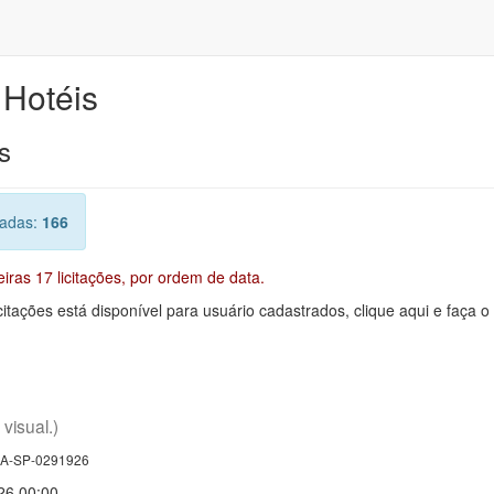
 Hotéis
s
radas:
166
ras 17 licitações, por ordem de data.
citações está disponível para usuário cadastrados, clique aqui e faça o
 visual.)
A-SP-0291926
26 00:00