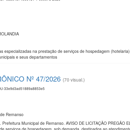
ROLANDIA
 especializadas na prestação de serviços de hospedagem (hotelaria) 
nicipais e seus departamentos
ÔNICO Nº 47/2026
(70 visual.)
U-33e9d3ad51889a8853e5
l de Remanso
hia. Prefeitura Municipal de Remanso. AVISO DE LICITAÇÃO PREGÃO 
de serviços de hospedagem, sob demanda, destinados ao atendimento 