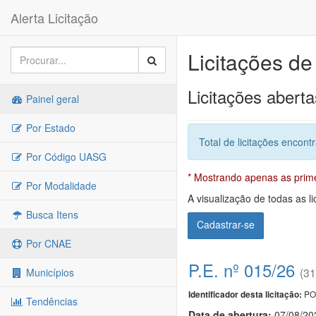
Alerta Licitação
Licitações de
Licitações aberta
Painel geral
Por Estado
Total de licitações encont
Por Código UASG
* Mostrando apenas as primei
Por Modalidade
A visualização de todas as li
Busca Itens
Cadastrar-se
Por CNAE
P.E. nº 015/26
(31
Municípios
PO
Identificador desta licitação:
Tendências
Data de abert
u
ra:
07/08/20