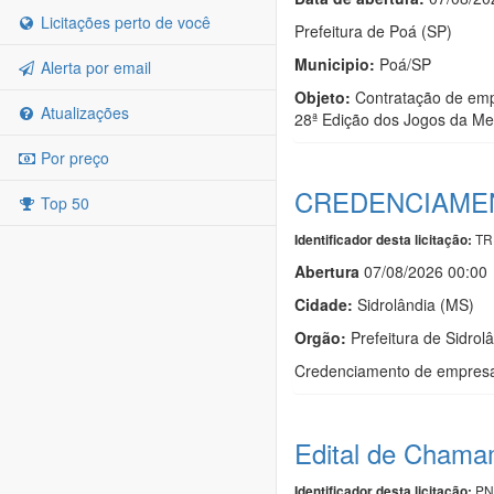
Licitações perto de você
Prefeitura de Poá (SP)
Municipio:
Poá/SP
Alerta por email
Objeto:
Contratação de empr
Atualizações
28ª Edição dos Jogos da Me
Por preço
CREDENCIAMEN
Top 50
TR
Identificador desta licitação:
Abert
u
ra
07/08/2026 00:00
Cidade:
Sidrolândia (MS)
Orgão:
Prefeitura de Sidrol
Credenciamento de empresas 
Edital de Chama
PN
Identificador desta licitação: