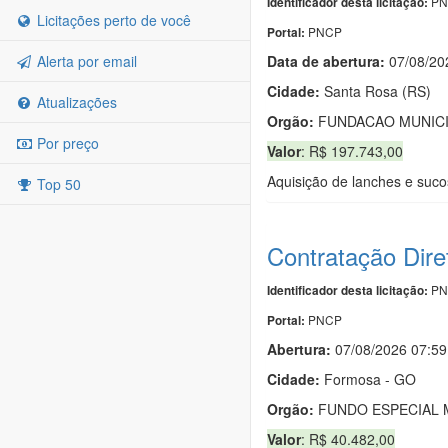
PN
Identificador desta licitação:
Licitações perto de você
PNCP
Portal:
Alerta por email
Data de abert
u
ra:
07/08/20
Cidade:
Santa Rosa (RS)
Atualizações
Orgão:
FUNDACAO MUNICI
Por preço
Valor
: R$ 197.743,00
Aquisição de lanches e suc
Top 50
Contratação Dire
PN
Identificador desta licitação:
PNCP
Portal:
Abertura:
07/08/2026 07:59
Cidade:
Formosa - GO
Orgão:
FUNDO ESPECIAL M
Valor
: R$ 40.482,00