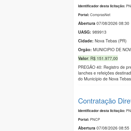
PN
Identificador desta licitação:
ComprasNet
Portal:
Abert
u
ra
07/08/2026 08:30
UASG:
989913
Cidade:
Nova Tebas (PR)
Orgão:
MUNICIPIO DE NOV
Valor
: R$ 151.977,00
PREGÃO 40: Registro de pre
lanches e refeições destina
do Município de Nova Tebas 
Contratação Dir
PN
Identificador desta licitação:
PNCP
Portal:
Abert
u
ra
07/08/2026 08:55