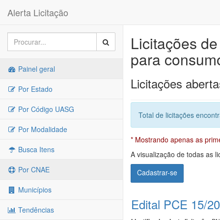
Alerta Licitação
Licitações d
para consumo
Painel geral
Licitações aberta
Por Estado
Por Código UASG
Total de licitações encont
Por Modalidade
* Mostrando apenas as primei
Busca Itens
A visualização de todas as li
Por CNAE
Cadastrar-se
Municípios
Edital PCE 15/2
Tendências