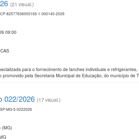
026
(21 visual.)
CP-82577636000165-1-000140-2026
26 09:00
UCAS
cializada para o fornecimento de lanches individuais e refrigerantes,
ico promovido pela Secretaria Municipal de Educação, do município de 
o 022/2026
(17 visual.)
SP-MG-5-0222026
o (MG)
/MG