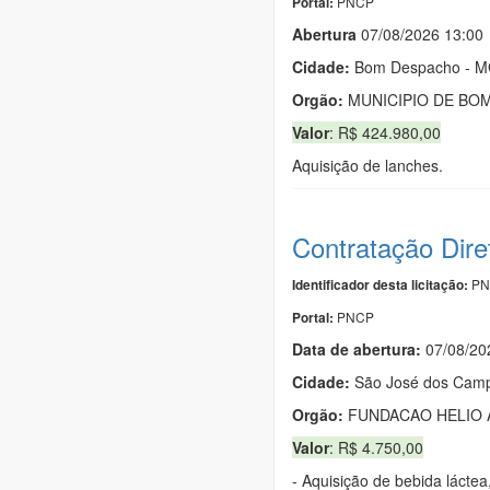
PNCP
Portal:
Abert
u
ra
07/08/2026 13:00
Cidade:
Bom Despacho - 
Orgão:
MUNICIPIO DE BO
Valor
: R$ 424.980,00
Aquisição de lanches.
Contratação Dire
PN
Identificador desta licitação:
PNCP
Portal:
Data de abert
u
ra:
07/08/20
Cidade:
São José dos Camp
Orgão:
FUNDACAO HELIO 
Valor
: R$ 4.750,00
- Aquisição de bebida láctea