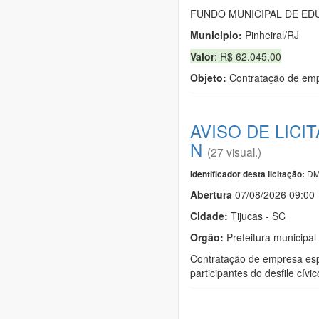
FUNDO MUNICIPAL DE EDU
Municipio:
Pinheiral/RJ
Valor
: R$ 62.045,00
Objeto:
Contratação de empr
AVISO DE LICI
N
(27 visual.)
DM
Identificador desta licitação:
Abert
u
ra
07/08/2026 09:00
Cidade:
Tijucas - SC
Orgão:
Prefeitura municipal
Contratação de empresa espe
participantes do desfile cív