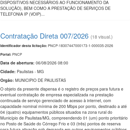
DISPOSITIVOS NECESSÁRIOS AO FUNCIONAMENTO DA
SOLUÇÃO), BEM COMO A PRESTAÇÃO DE SERVIÇOS DE
TELEFONIA IP (VOIP)...
Contratação Direta 007/2026
(18 visual.)
PNCP-18307447000173-1-000035-2026
Identificador desta licitação:
PNCP
Portal:
Data de abert
u
ra:
06/08/2026 08:00
Cidade:
Paulistas - MG
Orgão:
MUNICIPIO DE PAULISTAS
O objeto da presente dispensa é o registro de preços para futura e
eventual contratação de empresa especializada na prestação
continuada de serviço gerenciado de acesso à internet, com
capacidade nominal mínima de 200 Mbps por ponto, destinado a até
04 (quatro) equipamentos públicos situados na zona rural do
Município de Paulistas/MG, compreendendo 01 (um) ponto prioritário
no Posto de Saúde do Córrego Frio e 03 (três) pontos de reserva
para futura ativação sob demanda em outros equipamentos públicos