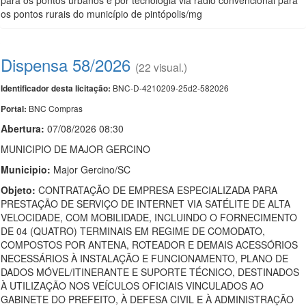
para os pontos urbanos e por tecnologia via rádio convencional para
os pontos rurais do município de pintópolis/mg
Dispensa 58/2026
(22 visual.)
BNC-D-4210209-25d2-582026
Identificador desta licitação:
BNC Compras
Portal:
Abertura:
07/08/2026 08:30
MUNICIPIO DE MAJOR GERCINO
Municipio:
Major Gercino/SC
Objeto:
CONTRATAÇÃO DE EMPRESA ESPECIALIZADA PARA
PRESTAÇÃO DE SERVIÇO DE INTERNET VIA SATÉLITE DE ALTA
VELOCIDADE, COM MOBILIDADE, INCLUINDO O FORNECIMENTO
DE 04 (QUATRO) TERMINAIS EM REGIME DE COMODATO,
COMPOSTOS POR ANTENA, ROTEADOR E DEMAIS ACESSÓRIOS
NECESSÁRIOS À INSTALAÇÃO E FUNCIONAMENTO, PLANO DE
DADOS MÓVEL/ITINERANTE E SUPORTE TÉCNICO, DESTINADOS
À UTILIZAÇÃO NOS VEÍCULOS OFICIAIS VINCULADOS AO
GABINETE DO PREFEITO, À DEFESA CIVIL E À ADMINISTRAÇÃO