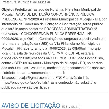
Prefeitura Municipal de Mucajaí
Objeto:
Prefeituras. Estado de Roraima. Prefeitura Municipal de
Mucajaí. AVISO DE LICITAÇÃO CONCORRÊNCIA PÚBLICA
PRESENCIAL Nº 9/2026 A Prefeitura Municipal de Mucajaí - RR, por
intermédio da Comissão de Licitação e Contratação, torna público
que fará licitação conforme PROCESSO ADMINISTRATIVO Nº.
0037/2026 - CONCORRÊNCIA PÚBLICA PRESENCIAL Nº.
0009/2026, cujo Objeto: Contratação de empresa especializada em
reforma e ampliação da (UBS) da Vila Pirilandia no Município de
Mucajaí - RR, abertura no dia 19/08/2026, às 09h00min (horário
local), na sala de reuniões da CPL/PMM, o EDITAL estará à
disposição dos interessados na CLC/PMM, Rua: João Gomes, s/n,
centro - CEP: 69.340-000 - Município de Mucajaí - RR, no horário
das 08h00min às 12h:00min, mediante apresentação de dispositivo
eletrônico de armazenamento, no e-mail:
licitacoesmucajai@gmail.com e no PNCP através do link:
https://pncp.gov.br/app/editais/. Este conteúdo não substitui o
publicado na versão certificada.
AVISO DE LICITAÇÃO
(58 visual.)