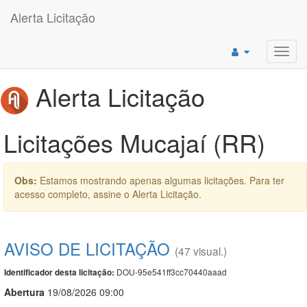
Alerta Licitação
Toggl
navig
Alerta Licitação
Licitações Mucajaí (RR)
Obs:
Estamos mostrando apenas algumas licitações. Para ter
acesso completo, assine o Alerta Licitação.
AVISO DE LICITAÇÃO
(47 visual.)
DOU-95e541ff3cc70440aaad
Identificador desta licitação:
Abert
u
ra
19/08/2026 09:00