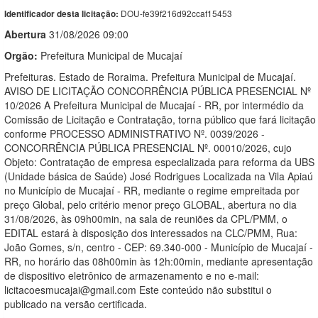
DOU-fe39f216d92ccaf15453
Identificador desta licitação:
Abert
u
ra
31/08/2026 09:00
Orgão:
Prefeitura Municipal de Mucajaí
Prefeituras. Estado de Roraima. Prefeitura Municipal de Mucajaí.
AVISO DE LICITAÇÃO CONCORRÊNCIA PÚBLICA PRESENCIAL Nº
10/2026 A Prefeitura Municipal de Mucajaí - RR, por intermédio da
Comissão de Licitação e Contratação, torna público que fará licitação
conforme PROCESSO ADMINISTRATIVO Nº. 0039/2026 -
CONCORRÊNCIA PÚBLICA PRESENCIAL Nº. 00010/2026, cujo
Objeto: Contratação de empresa especializada para reforma da UBS
(Unidade básica de Saúde) José Rodrigues Localizada na Vila Apiaú
no Município de Mucajaí - RR, mediante o regime empreitada por
preço Global, pelo critério menor preço GLOBAL, abertura no dia
31/08/2026, às 09h00min, na sala de reuniões da CPL/PMM, o
EDITAL estará à disposição dos interessados na CLC/PMM, Rua:
João Gomes, s/n, centro - CEP: 69.340-000 - Município de Mucajaí -
RR, no horário das 08h00min às 12h:00min, mediante apresentação
de dispositivo eletrônico de armazenamento e no e-mail:
licitacoesmucajai@gmail.com Este conteúdo não substitui o
publicado na versão certificada.