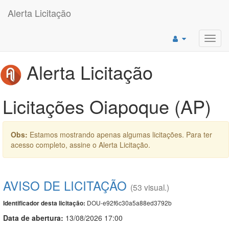
Alerta Licitação
Toggl
navig
Alerta Licitação
Licitações Oiapoque (AP)
Obs:
Estamos mostrando apenas algumas licitações. Para ter
acesso completo, assine o Alerta Licitação.
AVISO DE LICITAÇÃO
(53 visual.)
DOU-e92f6c30a5a88ed3792b
Identificador desta licitação:
Data de abert
u
ra:
13/08/2026 17:00