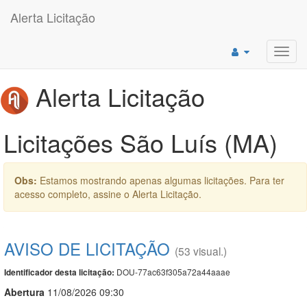
Alerta Licitação
Toggl
navig
Alerta Licitação
Licitações São Luís (MA)
Obs:
Estamos mostrando apenas algumas licitações. Para ter
acesso completo, assine o Alerta Licitação.
AVISO DE LICITAÇÃO
(53 visual.)
DOU-77ac63f305a72a44aaae
Identificador desta licitação:
Abert
u
ra
11/08/2026 09:30