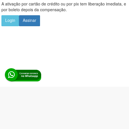
A ativação por cartão de crédito ou por pix tem liberação imediata, e
por boleto depois da compensação.
Login
Assinar
Alerta Licitação |
Política de privacidade
|
Quem somos
|
Para
desenvolvedores
|
API de Licitações
|
Cadastre-se
Rua dos Pinheiros, 136. SL 01. Maringá-PR. Email:
contato@alertalicitacao.com.br
Boina Azul Sistemas Ltda. CNPJ 33.839.112/0001-90 | WhatsApp
(44) 98832-0450