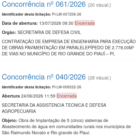
Concorrência nº 061/2026
(20 visual.)
PI-LW-007206-26
Identificador desta licitação:
Data de abert
u
ra:
13/07/2026 09:30
Encerrada
Orgão:
SECRETARIA DE DEFESA CIVIL
CONTRATAÇÃO DE EMPRESA DE ENGENHARIA PARA EXECUÇÃO
DE OBRAS PAVIMENTAÇÃO EM PARALELEPÍPEDO DE 2.778,00M²
DE VIAS NO MUNICÍPIO DE RIO GRANDE DO PIAUÍ – PI,
Concorrência nº 040/2026
(28 visual.)
PI-LW-006532-26
Identificador desta licitação:
Abert
u
ra
24/06/2026 11:59
Encerrada
SECRETARIA DA ASSISTENCIA TECNICA E DEFESA
AGROPECUARIA
Objeto:
Obra de Implantação de 5 (cinco) sistemas de
Abastecimento de água em comunidades rurais nos municípios de
São Raimundo Nonato e Rio grande do Piauí.