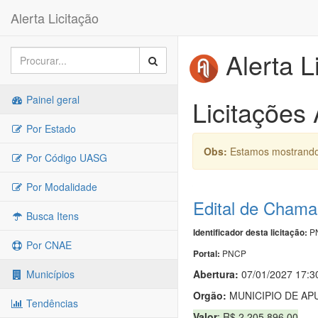
Alerta Licitação
Alerta L
Painel geral
Licitações
Por Estado
Obs:
Estamos mostrando 
Por Código UASG
Por Modalidade
Edital de Cham
Busca Itens
PN
Identificador desta licitação:
Por CNAE
PNCP
Portal:
Abertura:
07/01/2027 17:3
Municípios
Orgão:
MUNICIPIO DE AP
Tendências
Valor
: R$ 2.205.896,00