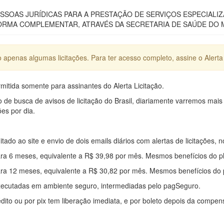
SOAS JURÍDICAS PARA A PRESTAÇÃO DE SERVIÇOS ESPECIALI
ORMA COMPLEMENTAR, ATRAVÉS DA SECRETARIA DE SAÚDE DO M
apenas algumas licitações. Para ter acesso completo, assine o Alerta 
mitida somente para assinantes do Alerta Licitação.
e busca de avisos de licitação do Brasil, diariamente varremos mais
ões por dia.
mitado ao site e envio de dois emails diários com alertas de licitações, n
ra 6 meses, equivalente a R$ 39,98 por mês. Mesmos benefícios do p
ra 12 meses, equivalente a R$ 30,82 por mês. Mesmos benefícios do 
xecutadas em ambiente seguro, intermediadas pelo pagSeguro.
édito ou por pix tem liberação imediata, e por boleto depois da compe