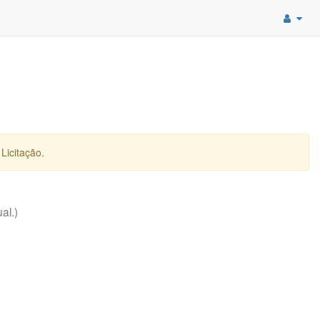
Licitação.
al.)