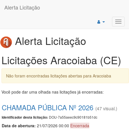
Alerta Licitação
Toggl
navig
Alerta Licitação
Licitações Aracoiaba (CE)
Não foram encontradas licitações abertas para Aracoiaba
Você pode dar uma olhada nas licitações já encerradas:
CHAMADA PÚBLICA Nº 2026
(47 visual.)
DOU-7a55aeec9c90181b51dc
Identificador desta licitação:
Data de abert
u
ra:
21/07/2026 00:00
Encerrada