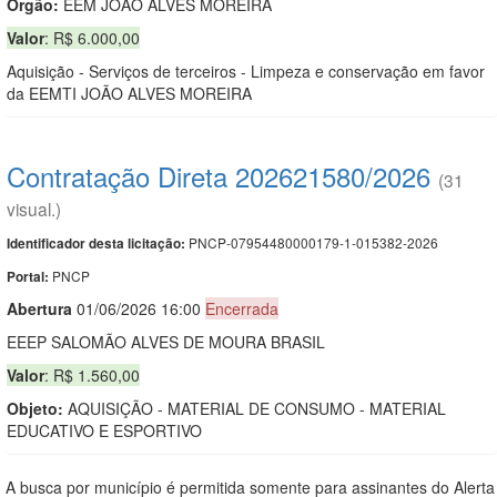
Orgão:
EEM JOÃO ALVES MOREIRA
Valor
: R$ 6.000,00
Aquisição - Serviços de terceiros - Limpeza e conservação em favor
da EEMTI JOÃO ALVES MOREIRA
Contratação Direta 202621580/2026
(31
visual.)
PNCP-07954480000179-1-015382-2026
Identificador desta licitação:
PNCP
Portal:
Abert
u
ra
01/06/2026 16:00
Encerrada
EEEP SALOMÃO ALVES DE MOURA BRASIL
Valor
: R$ 1.560,00
Objeto:
AQUISIÇÃO - MATERIAL DE CONSUMO - MATERIAL
EDUCATIVO E ESPORTIVO
A busca por município é permitida somente para assinantes do Alerta