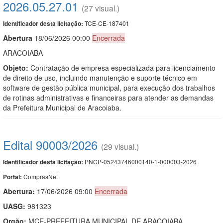
2026.05.27.01
(27 visual.)
TCE-CE-187401
Identificador desta licitação:
Abert
u
ra
18/06/2026 00:00
Encerrada
ARACOIABA
Objeto:
Contratação de empresa especializada para licenciamento
de direito de uso, incluindo manutenção e suporte técnico em
software de gestão pública municipal, para execução dos trabalhos
de rotinas administrativas e financeiras para atender as demandas
da Prefeitura Municipal de Aracoiaba.
Edital 90003/2026
(29 visual.)
PNCP-05243746000140-1-000003-2026
Identificador desta licitação:
ComprasNet
Portal:
Abertura:
17/06/2026 09:00
Encerrada
UASG:
981323
Orgão:
MCE-PREFEITURA MUNICIPAL DE ARAÇOIABA