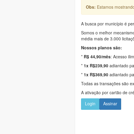
Obs:
Estamos mostrando 
A busca por município é per
Somos o melhor mecanismo d
média mais de 3.000 licitaç
Nossos planos são:
*
R$ 44,90/mês
: Acesso ili
*
1x R$239,90
adiantado pa
*
1x R$369,90
adiantado pa
Todas as transações são e
A ativação por cartão de cr
Login
Assinar