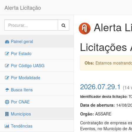
Alerta Licitação
Alerta L
Painel geral
Licitações
Por Estado
Obs:
Estamos mostrando 
Por Código UASG
Por Modalidade
2026.07.29.1
(14 
Busca Itens
TC
Identificador desta licitação:
Por CNAE
Data de abert
u
ra:
14/08/2
Orgão:
ASSARE
Municípios
Contratação de empresa esp
Tendências
Eventos, no Município de 