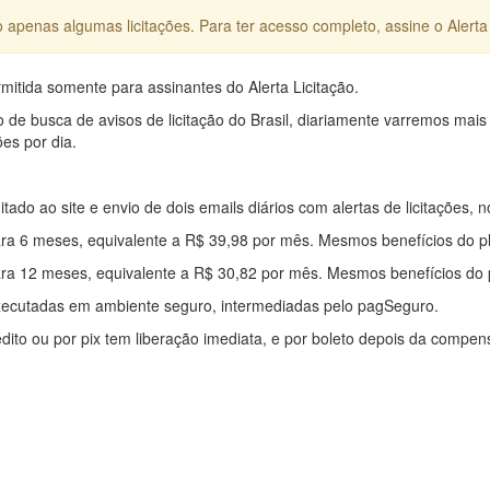
apenas algumas licitações. Para ter acesso completo, assine o Alerta 
mitida somente para assinantes do Alerta Licitação.
e busca de avisos de licitação do Brasil, diariamente varremos mais
ões por dia.
mitado ao site e envio de dois emails diários com alertas de licitações, n
ra 6 meses, equivalente a R$ 39,98 por mês. Mesmos benefícios do p
ra 12 meses, equivalente a R$ 30,82 por mês. Mesmos benefícios do 
xecutadas em ambiente seguro, intermediadas pelo pagSeguro.
édito ou por pix tem liberação imediata, e por boleto depois da compe