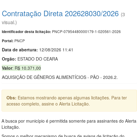
Contratação Direta 202628030/2026
(3
visual.)
PNCP-07954480000179-1-020561-2026
Identificador desta licitação:
PNCP
Portal:
Data de abert
u
ra:
12/08/2026 11:41
Orgão:
ESTADO DO CEARA
Valor
: R$ 10.371,00
AQUISIÇÃO DE GÊNEROS ALIMENTÍCIOS - PÃO - 2026.2.
Obs:
Estamos mostrando apenas algumas licitações. Para ter
acesso completo, assine o Alerta Licitação.
A busca por município é permitida somente para assinantes do Alerta
Licitação.
Somos o melhor mecanismo de busca de avisos de licitação do