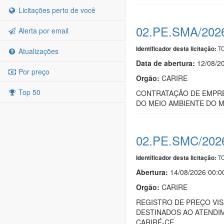
Licitações perto de você
02.PE.SMA/202
Alerta por email
TC
Identificador desta licitação:
Atualizações
Data de abert
u
ra:
12/08/2
Por preço
Orgão:
CARIRE
Top 50
CONTRATAÇÃO DE EMPRE
DO MEIO AMBIENTE DO M
02.PE.SMC/202
TC
Identificador desta licitação:
Abertura:
14/08/2026 00:0
Orgão:
CARIRE
REGISTRO DE PREÇO VIS
DESTINADOS AO ATENDIM
CARIRÉ-CE.