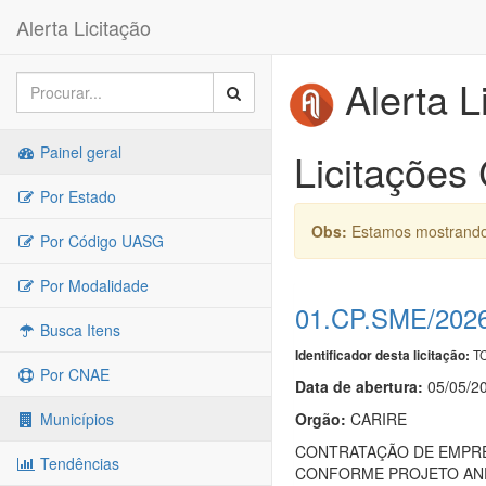
Alerta Licitação
Alerta L
Painel geral
Licitações 
Por Estado
Obs:
Estamos mostrando 
Por Código UASG
Por Modalidade
01.CP.SME/202
Busca Itens
TC
Identificador desta licitação:
Por CNAE
Data de abert
u
ra:
05/05/2
Orgão:
CARIRE
Municípios
CONTRATAÇÃO DE EMPRES
Tendências
CONFORME PROJETO ANE