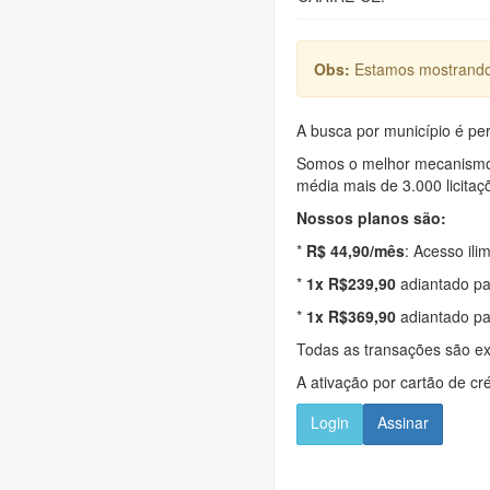
Obs:
Estamos mostrando 
A busca por município é per
Somos o melhor mecanismo d
média mais de 3.000 licitaç
Nossos planos são:
*
R$ 44,90/mês
: Acesso ili
*
1x R$239,90
adiantado pa
*
1x R$369,90
adiantado pa
Todas as transações são e
A ativação por cartão de cr
Login
Assinar