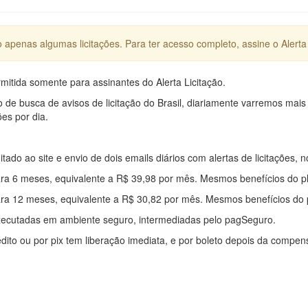
apenas algumas licitações. Para ter acesso completo, assine o Alerta 
mitida somente para assinantes do Alerta Licitação.
e busca de avisos de licitação do Brasil, diariamente varremos mais
ões por dia.
mitado ao site e envio de dois emails diários com alertas de licitações, n
ra 6 meses, equivalente a R$ 39,98 por mês. Mesmos benefícios do p
ra 12 meses, equivalente a R$ 30,82 por mês. Mesmos benefícios do 
xecutadas em ambiente seguro, intermediadas pelo pagSeguro.
édito ou por pix tem liberação imediata, e por boleto depois da compe