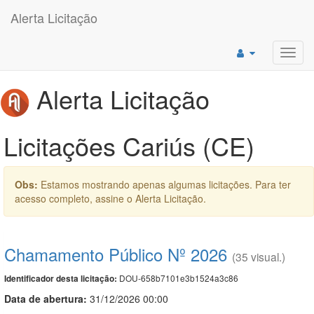
Alerta Licitação
Toggl
navig
Alerta Licitação
Licitações Cariús (CE)
Obs:
Estamos mostrando apenas algumas licitações. Para ter
acesso completo, assine o Alerta Licitação.
Chamamento Público Nº 2026
(35 visual.)
DOU-658b7101e3b1524a3c86
Identificador desta licitação:
Data de abert
u
ra:
31/12/2026 00:00