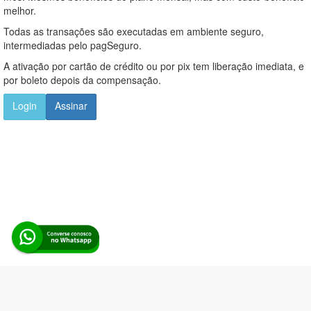
melhor.
Todas as transações são executadas em ambiente seguro,
intermediadas pelo pagSeguro.
A ativação por cartão de crédito ou por pix tem liberação imediata, e
por boleto depois da compensação.
Login
Assinar
Alerta Licitação |
Política de privacidade
|
Quem somos
|
Para
desenvolvedores
|
API de Licitações
|
Cadastre-se