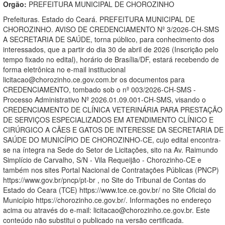
Orgão:
PREFEITURA MUNICIPAL DE CHOROZINHO
Prefeituras. Estado do Ceará. PREFEITURA MUNICIPAL DE
CHOROZINHO. AVISO DE CREDENCIAMENTO Nº 3/2026-CH-SMS
A SECRETARIA DE SAÚDE, torna público, para conhecimento dos
interessados, que a partir do dia 30 de abril de 2026 (Inscrição pelo
tempo fixado no edital), horário de Brasília/DF, estará recebendo de
forma eletrônica no e-mail institucional
licitacao@chorozinho.ce.gov.com.br os documentos para
CREDENCIAMENTO, tombado sob o nº 003/2026-CH-SMS -
Processo Administrativo Nº 2026.01.09.001-CH-SMS, visando o
CREDENCIAMENTO DE CLÍNICA VETERINÁRIA PARA PRESTAÇÃO
DE SERVIÇOS ESPECIALIZADOS EM ATENDIMENTO CLÍNICO E
CIRÚRGICO A CÃES E GATOS DE INTERESSE DA SECRETARIA DE
SAÚDE DO MUNICÍPIO DE CHOROZINHO-CE, cujo edital encontra-
se na íntegra na Sede do Setor de Licitações, sito na Av. Raimundo
Simplício de Carvalho, S/N - Vila Requeijão - Chorozinho-CE e
também nos sites Portal Nacional de Contratações Públicas (PNCP)
https://www.gov.br/pncp/pt-br , no Site do Tribunal de Contas do
Estado do Ceara (TCE) https://www.tce.ce.gov.br/ no Site Oficial do
Município https://chorozinho.ce.gov.br/. Informações no endereço
acima ou através do e-mail: licitacao@chorozinho.ce.gov.br. Este
conteúdo não substitui o publicado na versão certificada.