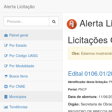
Alerta Licitação
Alerta L
Painel geral
Licitações
Por Estado
Obs:
Estamos mostrando 
Por Código UASG
Por Modalidade
Edital 0106.01/
Busca Itens
PN
Identificador desta licitação:
Por CNAE
PNCP
Portal:
Data de abert
u
ra:
11/06/2
Municípios
Orgão:
Secretaria de Obras
Tendências
REGISTRO DE PREÇOS P