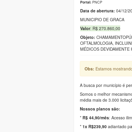
PNCP
Portal:
Data de abert
u
ra:
04/12/2
MUNICIPIO DE GRACA
Valor
: R$ 270.860,00
Objeto:
CHAMAMENTOPÚBL
OFTALMOLOGIA, INCLUI
MÉDICOS DEVIDAMENTE H
Obs:
Estamos mostrando 
A busca por município é per
Somos o melhor mecanismo d
média mais de 3.000 licitaç
Nossos planos são:
*
R$ 44,90/mês
: Acesso ili
*
1x R$239,90
adiantado pa