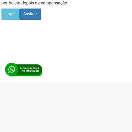
por boleto depois da compensação.
Login
Assinar
Alerta Licitação |
Política de privacidade
|
Quem somos
|
Para
desenvolvedores
|
API de Licitações
|
Cadastre-se
Rua dos Pinheiros, 136. SL 01. Maringá-PR. Email:
contato@alertalicitacao.com.br
Boina Azul Sistemas Ltda. CNPJ 33.839.112/0001-90 | WhatsApp
(44) 98832-0450