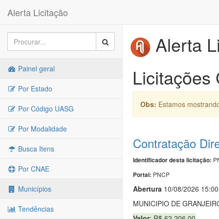
Alerta Licitação
Alerta L
Painel geral
Licitações 
Por Estado
Obs:
Estamos mostrando 
Por Código UASG
Por Modalidade
Contratação Dir
Busca Itens
PN
Identificador desta licitação:
Por CNAE
PNCP
Portal:
Abert
u
ra
10/08/2026 15:00
Municípios
MUNICIPIO DE GRANJEIR
Tendências
Valor
: R$ 62.206,00