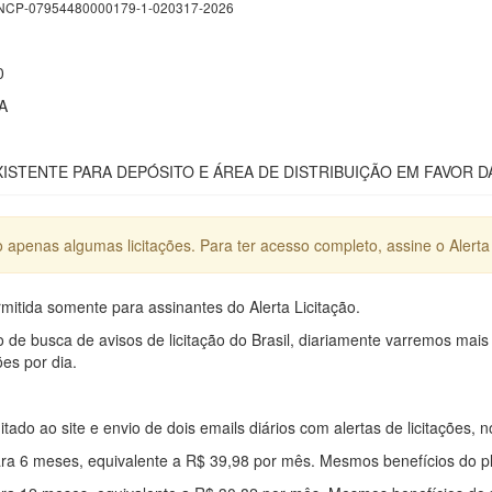
CP-07954480000179-1-020317-2026
0
A
ISTENTE PARA DEPÓSITO E ÁREA DE DISTRIBUIÇÃO EM FAVOR DA
apenas algumas licitações. Para ter acesso completo, assine o Alerta 
mitida somente para assinantes do Alerta Licitação.
e busca de avisos de licitação do Brasil, diariamente varremos mais
ões por dia.
mitado ao site e envio de dois emails diários com alertas de licitações, n
ra 6 meses, equivalente a R$ 39,98 por mês. Mesmos benefícios do p