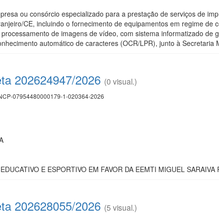
resa ou consórcio especializado para a prestação de serviços de im
ranjeiro/CE, incluindo o fornecimento de equipamentos em regime de
 processamento de imagens de vídeo, com sistema informatizado de 
conhecimento automático de caracteres (OCR/LPR), junto à Secretaria 
eta 202624947/2026
(0 visual.)
CP-07954480000179-1-020364-2026
A
 EDUCATIVO E ESPORTIVO EM FAVOR DA EEMTI MIGUEL SARAIVA 
eta 202628055/2026
(5 visual.)