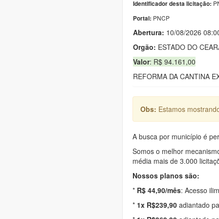
PN
Identificador desta licitação:
PNCP
Portal:
Abertura:
10/08/2026 08:0
Orgão:
ESTADO DO CEAR
Valor
: R$ 94.161,00
REFORMA DA CANTINA EX
Obs:
Estamos mostrando 
A busca por município é per
Somos o melhor mecanismo d
média mais de 3.000 licitaç
Nossos planos são:
*
R$ 44,90/mês
: Acesso ili
*
1x R$239,90
adiantado pa