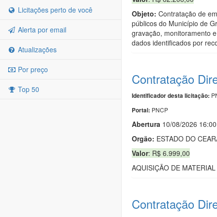
Licitações perto de você
Objeto:
Contratação de emp
públicos do Município de G
Alerta por email
gravação, monitoramento e
dados identificados por re
Atualizações
Por preço
Contratação Dir
Top 50
PN
Identificador desta licitação:
PNCP
Portal:
Abert
u
ra
10/08/2026 16:00
Orgão:
ESTADO DO CEAR
Valor
: R$ 6.999,00
AQUISIÇÃO DE MATERIAL
Contratação Dir