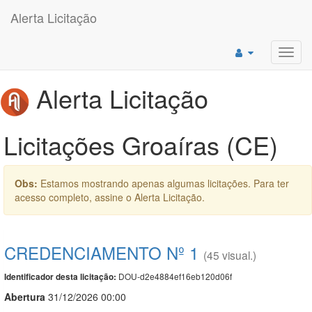
Alerta Licitação
Toggl
navig
Alerta Licitação
Licitações Groaíras (CE)
Obs:
Estamos mostrando apenas algumas licitações. Para ter
acesso completo, assine o Alerta Licitação.
CREDENCIAMENTO Nº 1
(45 visual.)
DOU-d2e4884ef16eb120d06f
Identificador desta licitação:
Abert
u
ra
31/12/2026 00:00