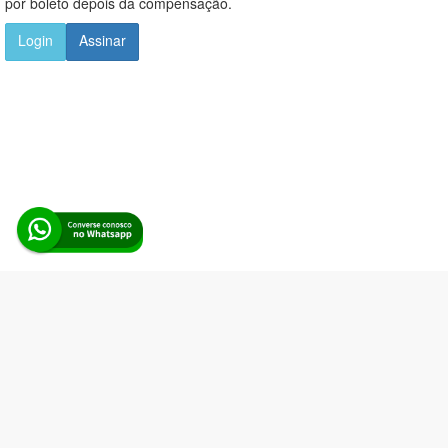
por boleto depois da compensação.
Login
Assinar
Alerta Licitação |
Política de privacidade
|
Quem somos
|
Para
desenvolvedores
|
API de Licitações
|
Cadastre-se
Rua dos Pinheiros, 136. SL 01. Maringá-PR. Email:
contato@alertalicitacao.com.br
Boina Azul Sistemas Ltda. CNPJ 33.839.112/0001-90 | WhatsApp
(44) 98832-0450