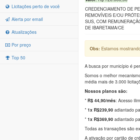
Licitações perto de você
CREDENCIAMENTO DE PES
REMOVÍVEIS E/OU PRÓTE
Alerta por email
SUS, COM REMUNERAÇÃO 
DE IBARETAMA/CE
Atualizações
Por preço
Obs:
Estamos mostrando 
Top 50
A busca por município é per
Somos o melhor mecanismo d
média mais de 3.000 licitaç
Nossos planos são:
*
R$ 44,90/mês
: Acesso ili
*
1x R$239,90
adiantado pa
*
1x R$369,90
adiantado pa
Todas as transações são e
A ativação por cartão de cr