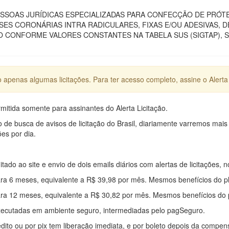
SOAS JURÍDICAS ESPECIALIZADAS PARA CONFECÇÃO DE PRÓTES
SES CORONÁRIAS INTRA RADICULARES, FIXAS E/OU ADESIVAS, 
CONFORME VALORES CONSTANTES NA TABELA SUS (SIGTAP), S
apenas algumas licitações. Para ter acesso completo, assine o Alerta 
mitida somente para assinantes do Alerta Licitação.
e busca de avisos de licitação do Brasil, diariamente varremos mais
ões por dia.
mitado ao site e envio de dois emails diários com alertas de licitações, n
ra 6 meses, equivalente a R$ 39,98 por mês. Mesmos benefícios do p
ra 12 meses, equivalente a R$ 30,82 por mês. Mesmos benefícios do 
xecutadas em ambiente seguro, intermediadas pelo pagSeguro.
édito ou por pix tem liberação imediata, e por boleto depois da compe