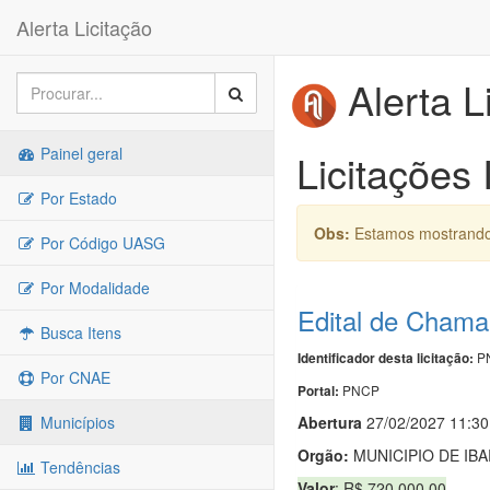
Alerta Licitação
Alerta L
Painel geral
Licitações
Por Estado
Obs:
Estamos mostrando 
Por Código UASG
Por Modalidade
Edital de Cham
Busca Itens
PN
Identificador desta licitação:
Por CNAE
PNCP
Portal:
Abert
u
ra
27/02/2027 11:30
Municípios
Orgão:
MUNICIPIO DE IB
Tendências
Valor
: R$ 720.000,00