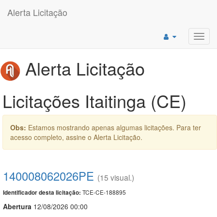
Alerta Licitação
Toggl
navig
Alerta Licitação
Licitações Itaitinga (CE)
Obs:
Estamos mostrando apenas algumas licitações. Para ter
acesso completo, assine o Alerta Licitação.
140008062026PE
(15 visual.)
TCE-CE-188895
Identificador desta licitação:
Abert
u
ra
12/08/2026 00:00