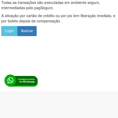
Todas as transações são executadas em ambiente seguro,
intermediadas pelo pagSeguro.
A ativação por cartão de crédito ou por pix tem liberação imediata, e
por boleto depois da compensação.
Login
Assinar
Alerta Licitação |
Política de privacidade
|
Quem somos
|
Para
desenvolvedores
|
API de Licitações
|
Cadastre-se
Rua dos Pinheiros, 136. SL 01. Maringá-PR. Email:
contato@alertalicitacao.com.br