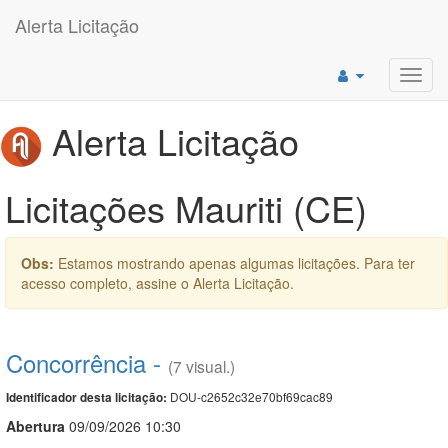
Alerta Licitação
Toggl
navig
Alerta Licitação
Licitações Mauriti (CE)
Obs:
Estamos mostrando apenas algumas licitações. Para ter
acesso completo, assine o Alerta Licitação.
Concorrência -
(7 visual.)
DOU-c2652c32e70bf69cac89
Identificador desta licitação:
Abert
u
ra
09/09/2026 10:30