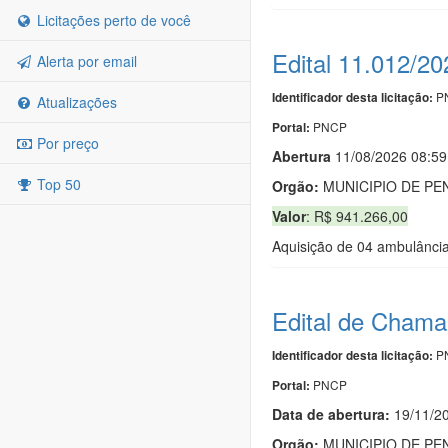
Licitações perto de você
Edital 11.012/2
Alerta por email
PN
Identificador desta licitação:
Atualizações
PNCP
Portal:
Por preço
Abert
u
ra
11/08/2026 08:59
Top 50
Orgão:
MUNICIPIO DE P
Valor
: R$ 941.266,00
Aquisição de 04 ambulância
Edital de Chama
PN
Identificador desta licitação:
PNCP
Portal:
Data de abert
u
ra:
19/11/2
Orgão:
MUNICIPIO DE P