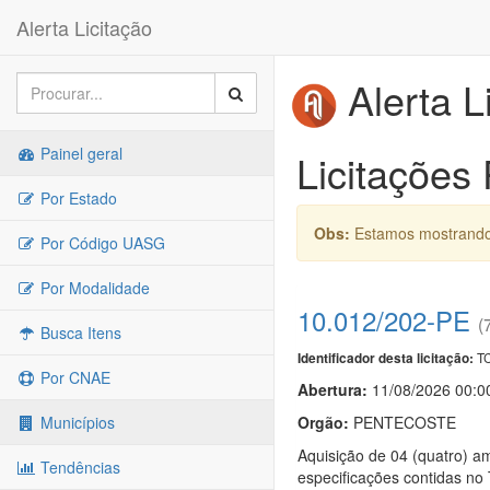
Alerta Licitação
Alerta L
Painel geral
Licitações
Por Estado
Obs:
Estamos mostrando 
Por Código UASG
Por Modalidade
10.012/202-PE
(
Busca Itens
TC
Identificador desta licitação:
Por CNAE
Abertura:
11/08/2026 00:0
Orgão:
PENTECOSTE
Municípios
Aquisição de 04 (quatro) a
Tendências
especificações contidas n