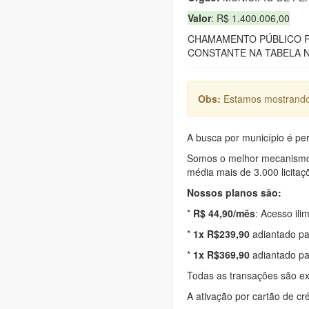
Valor
: R$ 1.400.006,00
CHAMAMENTO PÚBLICO P
CONSTANTE NA TABELA N
Obs:
Estamos mostrando 
A busca por município é per
Somos o melhor mecanismo d
média mais de 3.000 licitaç
Nossos planos são:
*
R$ 44,90/mês
: Acesso ili
*
1x R$239,90
adiantado pa
*
1x R$369,90
adiantado pa
Todas as transações são e
A ativação por cartão de cr