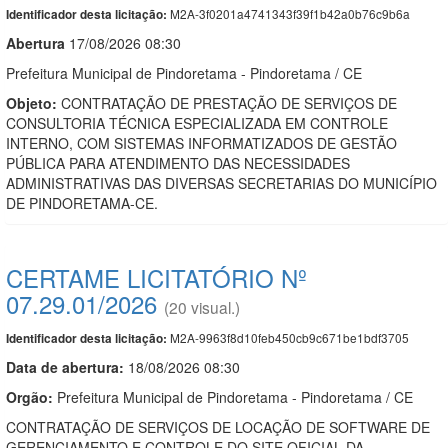
M2A-3f0201a4741343f39f1b42a0b76c9b6a
Identificador desta licitação:
Abert
u
ra
17/08/2026 08:30
Prefeitura Municipal de Pindoretama - Pindoretama / CE
Objeto:
CONTRATAÇÃO DE PRESTAÇÃO DE SERVIÇOS DE
CONSULTORIA TÉCNICA ESPECIALIZADA EM CONTROLE
INTERNO, COM SISTEMAS INFORMATIZADOS DE GESTÃO
PÚBLICA PARA ATENDIMENTO DAS NECESSIDADES
ADMINISTRATIVAS DAS DIVERSAS SECRETARIAS DO MUNICÍPIO
DE PINDORETAMA-CE.
CERTAME LICITATÓRIO Nº
07.29.01/2026
(20 visual.)
M2A-9963f8d10feb450cb9c671be1bdf3705
Identificador desta licitação:
Data de abert
u
ra:
18/08/2026 08:30
Orgão:
Prefeitura Municipal de Pindoretama - Pindoretama / CE
CONTRATAÇÃO DE SERVIÇOS DE LOCAÇÃO DE SOFTWARE DE
GERENCIAMENTO E CONTROLE DO SITE OFICIAL DA