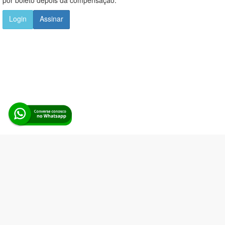
Login
Assinar
Alerta Licitação |
Política de privacidade
|
Quem somos
|
Para
desenvolvedores
|
API de Licitações
|
Cadastre-se
Rua dos Pinheiros, 136. SL 01. Maringá-PR. Email:
contato@alertalicitacao.com.br
Boina Azul Sistemas Ltda. CNPJ 33.839.112/0001-90 | WhatsApp
(44) 98832-0450