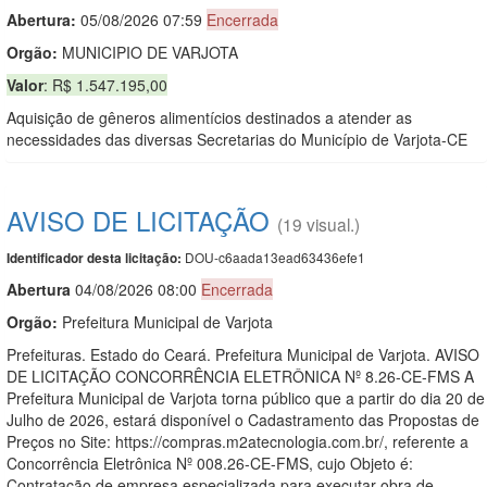
Abertura:
05/08/2026 07:59
Encerrada
Orgão:
MUNICIPIO DE VARJOTA
Valor
: R$ 1.547.195,00
Aquisição de gêneros alimentícios destinados a atender as
necessidades das diversas Secretarias do Município de Varjota-CE
AVISO DE LICITAÇÃO
(19 visual.)
DOU-c6aada13ead63436efe1
Identificador desta licitação:
Abert
u
ra
04/08/2026 08:00
Encerrada
Orgão:
Prefeitura Municipal de Varjota
Prefeituras. Estado do Ceará. Prefeitura Municipal de Varjota. AVISO
DE LICITAÇÃO CONCORRÊNCIA ELETRÔNICA Nº 8.26-CE-FMS A
Prefeitura Municipal de Varjota torna público que a partir do dia 20 de
Julho de 2026, estará disponível o Cadastramento das Propostas de
Preços no Site: https://compras.m2atecnologia.com.br/, referente a
Concorrência Eletrônica Nº 008.26-CE-FMS, cujo Objeto é:
Contratação de empresa especializada para executar obra de