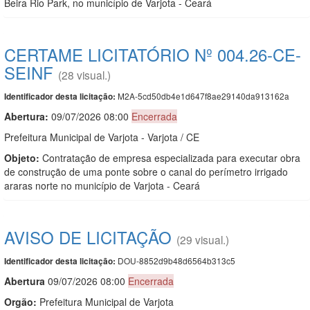
Beira Rio Park, no município de Varjota - Ceará
CERTAME LICITATÓRIO Nº 004.26-CE-
SEINF
(28 visual.)
M2A-5cd50db4e1d647f8ae29140da913162a
Identificador desta licitação:
Abertura:
09/07/2026 08:00
Encerrada
Prefeitura Municipal de Varjota - Varjota / CE
Objeto:
Contratação de empresa especializada para executar obra
de construção de uma ponte sobre o canal do perímetro irrigado
araras norte no município de Varjota - Ceará
AVISO DE LICITAÇÃO
(29 visual.)
DOU-8852d9b48d6564b313c5
Identificador desta licitação:
Abert
u
ra
09/07/2026 08:00
Encerrada
Orgão:
Prefeitura Municipal de Varjota