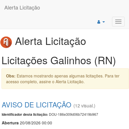
Alerta Licitação
Toggl
navig
Alerta Licitação
Licitações Galinhos (RN)
Obs:
Estamos mostrando apenas algumas licitações. Para ter
acesso completo, assine o Alerta Licitação.
AVISO DE LICITAÇÃO
(12 visual.)
DOU-186e309d06b72419b967
Identificador desta licitação:
Abert
u
ra
20/08/2026 00:00