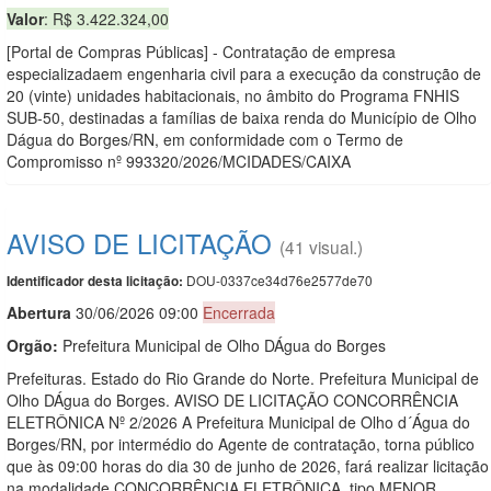
Valor
: R$ 3.422.324,00
[Portal de Compras Públicas] - Contratação de empresa
especializadaem engenharia civil para a execução da construção de
20 (vinte) unidades habitacionais, no âmbito do Programa FNHIS
SUB-50, destinadas a famílias de baixa renda do Município de Olho
Dágua do Borges/RN, em conformidade com o Termo de
Compromisso nº 993320/2026/MCIDADES/CAIXA
AVISO DE LICITAÇÃO
(41 visual.)
DOU-0337ce34d76e2577de70
Identificador desta licitação:
Abert
u
ra
30/06/2026 09:00
Encerrada
Orgão:
Prefeitura Municipal de Olho DÁgua do Borges
Prefeituras. Estado do Rio Grande do Norte. Prefeitura Municipal de
Olho DÁgua do Borges. AVISO DE LICITAÇÃO CONCORRÊNCIA
ELETRÔNICA Nº 2/2026 A Prefeitura Municipal de Olho d´Água do
Borges/RN, por intermédio do Agente de contratação, torna público
que às 09:00 horas do dia 30 de junho de 2026, fará realizar licitação
na modalidade CONCORRÊNCIA ELETRÔNICA, tipo MENOR