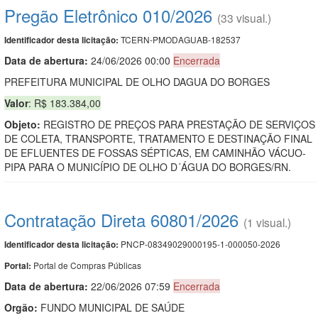
Pregão Eletrônico 010/2026
(33 visual.)
TCERN-PMODAGUAB-182537
Identificador desta licitação:
Data de abert
u
ra:
24/06/2026 00:00
Encerrada
PREFEITURA MUNICIPAL DE OLHO DAGUA DO BORGES
Valor
: R$ 183.384,00
Objeto:
REGISTRO DE PREÇOS PARA PRESTAÇÃO DE SERVIÇOS
DE COLETA, TRANSPORTE, TRATAMENTO E DESTINAÇÃO FINAL
DE EFLUENTES DE FOSSAS SÉPTICAS, EM CAMINHÃO VÁCUO-
PIPA PARA O MUNICÍPIO DE OLHO D´ÁGUA DO BORGES/RN.
Contratação Direta 60801/2026
(1 visual.)
PNCP-08349029000195-1-000050-2026
Identificador desta licitação:
Portal de Compras Públicas
Portal:
Data de abert
u
ra:
22/06/2026 07:59
Encerrada
Orgão:
FUNDO MUNICIPAL DE SAÚDE