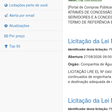
Licitações perto de você
[Portal de Compras Públ
ATRAVÉS DE CONCESSÃO 
Alerta por email
SERVIDORES E A CONCE
TERMO DE REFERÊNCIA E
Atualizações
Por preço
Licitação da Le
Top 50
PB
Identificador desta licitação:
Abert
u
ra
27/08/2026 09:00
Orgão:
Companhia de Água
LICITAÇÃO LRE EL Nº 040/20
continuados de engenharia 
e destinação adequada de ma
Licitação da Le
PB
Identificador desta licitação: