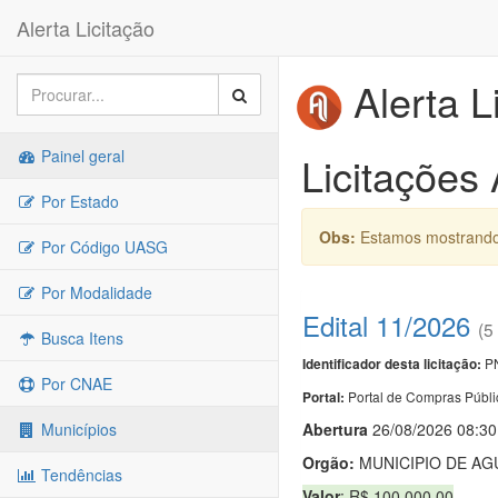
Alerta Licitação
Alerta L
Painel geral
Licitações
Por Estado
Obs:
Estamos mostrando 
Por Código UASG
Por Modalidade
Edital 11/2026
(5
Busca Itens
PN
Identificador desta licitação:
Por CNAE
Portal de Compras Públi
Portal:
Abert
u
ra
26/08/2026 08:30
Municípios
Orgão:
MUNICIPIO DE AG
Tendências
Valor
: R$ 100.000,00