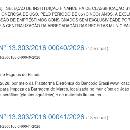
icas] - SELEÇÃO DE INSTITUIÇÃO FINANCEIRA DE CLASSIFICAÇÃO 
ONEROSA DE USO, PELO PERÍODO DE 05 (CINCO) ANOS, A EXC
SSÃO DE EMPRÉSTIMOS CONSIGNADOS SEM EXCLUSIVIDADE PO
 A CENTRALIZAÇÃO DA ARRECADAÇÃO DAS RECEITAS MUNICIPAIS
i Nº 13.303/2016 00040/2026
(14 visual.)
-2500106-0-00040-2026
 e Esgotos do Estado
26, por meio da Plataforma Eletrônica do Bancodo Brasil www.licitac
para limpeza da Barragem de Marés, localizada no município de João 
crófitas (plantas aquáticas) e de materiais flutuantes.
i Nº 13.303/2016 00041/2026
(13 visual.)
-2500106-0-00041-2026