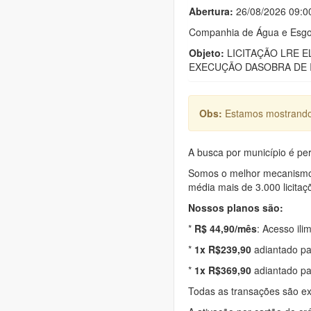
Abertura:
26/08/2026 09:0
Companhia de Água e Esgo
Objeto:
LICITAÇÃO LRE EL N
EXECUÇÃO DASOBRA DE I
Obs:
Estamos mostrando 
A busca por município é per
Somos o melhor mecanismo d
média mais de 3.000 licitaç
Nossos planos são:
*
R$ 44,90/mês
: Acesso ili
*
1x R$239,90
adiantado pa
*
1x R$369,90
adiantado pa
Todas as transações são e