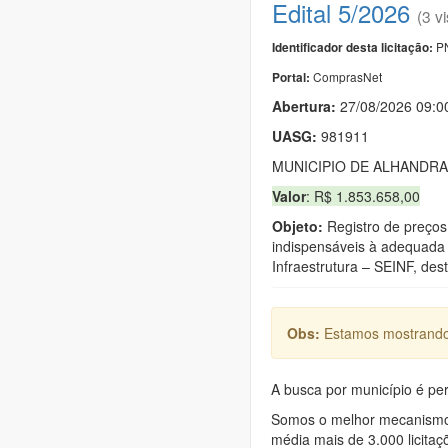
Edital 5/2026
(3 vi
PN
Identificador desta licitação:
ComprasNet
Portal:
Abertura:
27/08/2026 09:0
UASG:
981911
MUNICIPIO DE ALHANDRA
Valor
: R$ 1.853.658,00
Objeto:
Registro de preços 
indispensáveis à adequada 
Infraestrutura – SEINF, de
Obs:
Estamos mostrando 
A busca por município é per
Somos o melhor mecanismo d
média mais de 3.000 licitaç