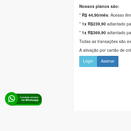
Nossos planos são:
*
R$ 44,90/mês
: Acesso ili
*
1x R$239,90
adiantado pa
*
1x R$369,90
adiantado pa
Todas as transações são e
A ativação por cartão de cr
Login
Assinar
Alerta Licitação |
Pol
Rua d