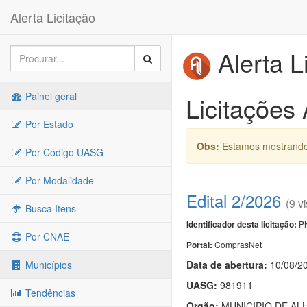
Alerta Licitação
Alerta L
Painel geral
Licitações
Por Estado
Obs:
Estamos mostrando 
Por Código UASG
Por Modalidade
Edital 2/2026
(9 vi
Busca Itens
PN
Identificador desta licitação:
Por CNAE
ComprasNet
Portal:
Data de abert
u
ra:
10/08/2
Municípios
UASG:
981911
Tendências
Orgão:
MUNICIPIO DE AL