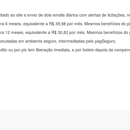
mitado ao site e envio de dois emails diários com alertas de licitações, n
ra 6 meses, equivalente a R$ 39,98 por mês. Mesmos benefícios do p
ra 12 meses, equivalente a R$ 30,82 por mês. Mesmos benefícios do 
xecutadas em ambiente seguro, intermediadas pelo pagSeguro.
édito ou por pix tem liberação imediata, e por boleto depois da compe
ítica de privacidade
|
Quem somos
|
Para desenvolvedores
|
API de Lic
os Pinheiros, 136. SL 01. Maringá-PR. Email: contato@alertalicitacao.