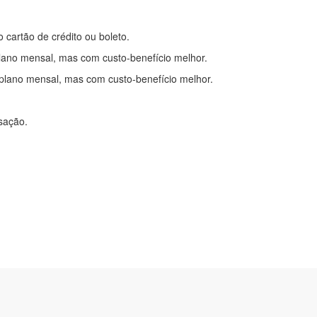
o cartão de crédito ou boleto.
lano mensal, mas com custo-benefício melhor.
plano mensal, mas com custo-benefício melhor.
nsação.
itações
|
Cadastre-se
com.br