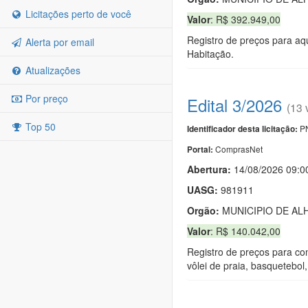
Licitações perto de você
Valor
: R$ 392.949,00
Registro de preços para aqu
Alerta por email
Habitação.
Atualizações
Por preço
Edital 3/2026
(13 
Top 50
PN
Identificador desta licitação:
ComprasNet
Portal:
Abertura:
14/08/2026 09:0
UASG:
981911
Orgão:
MUNICIPIO DE AL
Valor
: R$ 140.042,00
Registro de preços para con
vôlei de praia, basquetebol