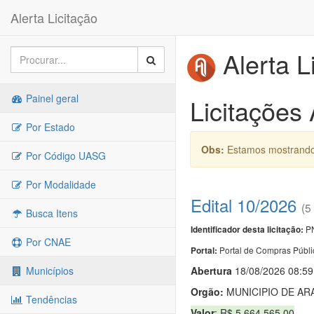
Alerta Licitação
Alerta L
Painel geral
Licitações
Por Estado
Obs:
Estamos mostrando 
Por Código UASG
Por Modalidade
Edital 10/2026
(5
Busca Itens
PN
Identificador desta licitação:
Por CNAE
Portal de Compras Públi
Portal:
Abert
u
ra
18/08/2026 08:59
Municípios
Orgão:
MUNICIPIO DE AR
Tendências
Valor
: R$ 5.664.565,00