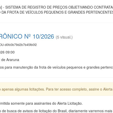
licas] - SISTEMA DE REGISTRO DE PREÇOS OBJETIVANDO CONTRA
 DA FROTA DE VEÍCULOS PEQUENOS E GRANDES PERTENCENTES 
ÔNICO Nº 10/2026
(5 visual.)
U-d0fc0b79d2b7b45fb0f2
026 09:00
l de Araruna
ços para manutenção da frota de veículos pequenos e grandes pertenc
apenas algumas licitações. Para ter acesso completo, assine o Alerta 
mitida somente para assinantes do Alerta Licitação.
e busca de avisos de licitação do Brasil, diariamente varremos mais