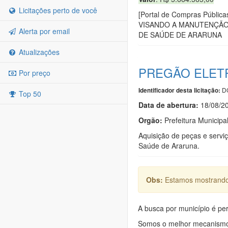
Licitações perto de você
[Portal de Compras Púb
VISANDO A MANUTENÇÃO
Alerta por email
DE SAÚDE DE ARARUNA
Atualizações
PREGÃO ELETR
Por preço
DO
Identificador desta licitação:
Top 50
Data de abert
u
ra:
18/08/2
Orgão:
Prefeitura Municipa
Aquisição de peças e servi
Saúde de Araruna.
Obs:
Estamos mostrando 
A busca por município é per
Somos o melhor mecanismo d