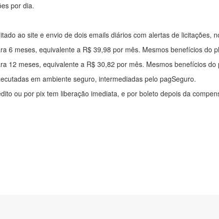
ões por dia.
mitado ao site e envio de dois emails diários com alertas de licitações, n
ra 6 meses, equivalente a R$ 39,98 por mês. Mesmos benefícios do p
ra 12 meses, equivalente a R$ 30,82 por mês. Mesmos benefícios do 
xecutadas em ambiente seguro, intermediadas pelo pagSeguro.
édito ou por pix tem liberação imediata, e por boleto depois da compe
ítica de privacidade
|
Quem somos
|
Para desenvolvedores
|
API de Lic