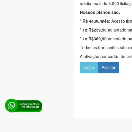
média mais de 3.000 licitaç
Nossos planos são:
*
R$ 44,90/mês
: Acesso ili
*
1x R$239,90
adiantado pa
*
1x R$369,90
adiantado pa
Todas as transações são e
A ativação por cartão de cr
Login
Assinar
Alerta Licitação |
Pol