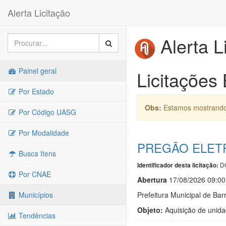
Alerta Licitação
Alerta L
Painel geral
Licitações
Por Estado
Obs:
Estamos mostrando 
Por Código UASG
Por Modalidade
PREGÃO ELETR
Busca Itens
DO
Identificador desta licitação:
Por CNAE
Abert
u
ra
17/08/2026 09:00
Prefeitura Municipal de Ba
Municípios
Objeto:
Aquisição de unidad
Tendências