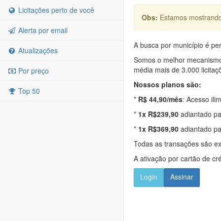
Licitações perto de você
Obs:
Estamos mostrando 
Alerta por email
A busca por município é per
Atualizações
Somos o melhor mecanismo d
média mais de 3.000 licitaç
Por preço
Nossos planos são:
Top 50
*
R$ 44,90/mês
: Acesso ili
*
1x R$239,90
adiantado pa
*
1x R$369,90
adiantado pa
Todas as transações são e
A ativação por cartão de cr
Login
Assinar