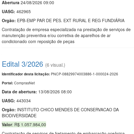
Abert
u
ra
24/08/2026 09:00
UASG:
462965
Orgão:
EPB-EMP PAR DE PES. EXT RURAL E REG FUNDIÁRIA
Contratação de empresa especializada na prestação de serviços de
manutenção preventiva e/ou corretiva de aparelhos de ar
condicionado com reposição de peças
Edital 3/2026
(6 visual.)
PNCP-08829974003886-1-000024-2026
Identificador desta licitação:
ComprasNet
Portal:
Data de abert
u
ra:
13/08/2026 08:00
UASG:
443034
Orgão:
INSTITUTO CHICO MENDES DE CONSERVACAO DA
BIODIVERSIDADE
Valor
: R$ 1.057.984,00
Contratação de serviços de fretamento de embarcação oceânica