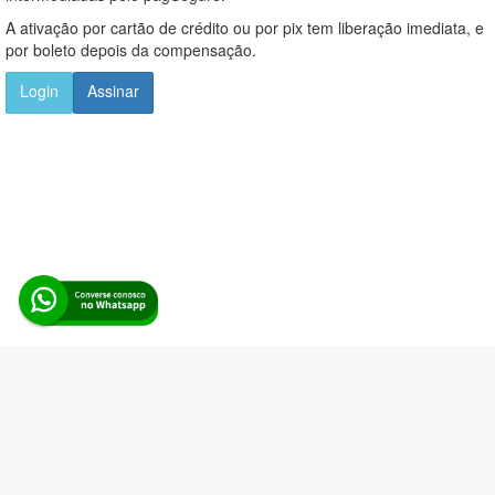
A ativação por cartão de crédito ou por pix tem liberação imediata, e
por boleto depois da compensação.
Login
Assinar
Alerta Licitação |
Política de privacidade
|
Quem somos
|
Para
desenvolvedores
|
API de Licitações
|
Cadastre-se
Rua dos Pinheiros, 136. SL 01. Maringá-PR. Email:
contato@alertalicitacao.com.br
Boina Azul Sistemas Ltda. CNPJ 33.839.112/0001-90 | WhatsApp