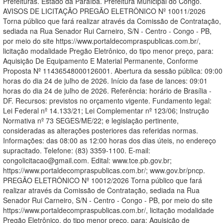
Prefeituras. Estado da Paraíba. Prefeitura Municipal do Congo.
AVISOS DE LICITAÇÃO PREGÃO ELETRÔNICO Nº 10011/2026
Torna público que fará realizar através da Comissão de Contratação,
sediada na Rua Senador Rui Carneiro, S/N - Centro - Congo - PB,
por meio do site https://www.portaldecompraspublicas.com.br/,
licitação modalidade Pregão Eletrônico, do tipo menor preço, para:
Aquisição De Equipamento E Material Permanente, Conforme
Proposta Nº 11436548000126001. Abertura da sessão pública: 09:00
horas do dia 24 de julho de 2026. Início da fase de lances: 09:01
horas do dia 24 de julho de 2026. Referência: horário de Brasília -
DF. Recursos: previstos no orçamento vigente. Fundamento legal:
Lei Federal nº 14.133/21; Lei Complementar nº 123/06; Instrução
Normativa nº 73 SEGES/ME/22; e legislação pertinente,
consideradas as alterações posteriores das referidas normas.
Informações: das 08:00 as 12:00 horas dos dias úteis, no endereço
supracitado. Telefone: (83) 3359-1100. E-mail:
congolicitacao@gmail.com. Edital: www.tce.pb.gov.br;
https://www.portaldecompraspublicas.com.br/; www.gov.br/pncp.
PREGÃO ELETRÔNICO Nº 10012/2026 Torna público que fará
realizar através da Comissão de Contratação, sediada na Rua
Senador Rui Carneiro, S/N - Centro - Congo - PB, por meio do site
https://www.portaldecompraspublicas.com.br/, licitação modalidade
Pregão Eletrônico, do tipo menor preço, para: Aquisição de