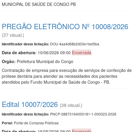
MUNICIPAL DE SAÚDE DE CONGO PB
PREGÃO ELETRÔNICO Nº 10008/2026
(37 visual.)
DOU-4aa4d68b2d03e1bef3ba
Identificador desta licitação:
Data de abert
u
ra:
10/06/2026 09:00
Encerrada
Orgão:
Prefeitura Municipal do Congo
Contratação de empresa para execução de serviços de confecção de
prótese dentária para atender as necessidades dos pacientes
atendidos pelo Fundo Municipal de Saúde de Congo - PB.
Edital 10007/2026
(38 visual.)
PNCP-08870164000181-1-000023-2026
Identificador desta licitação:
Portal de Compras Públicas
Portal:
Data de abert
u
ra:
15/05/2026 09:00
Encerrada