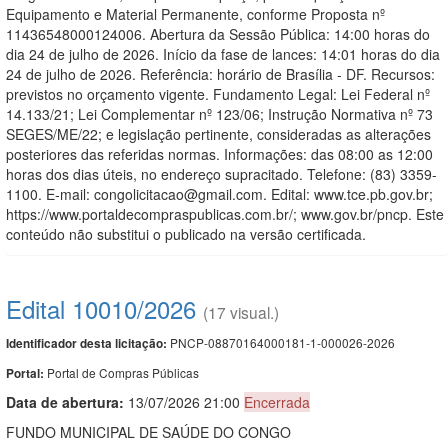
Equipamento e Material Permanente, conforme Proposta nº
11436548000124006. Abertura da Sessão Pública: 14:00 horas do
dia 24 de julho de 2026. Início da fase de lances: 14:01 horas do dia
24 de julho de 2026. Referência: horário de Brasília - DF. Recursos:
previstos no orçamento vigente. Fundamento Legal: Lei Federal nº
14.133/21; Lei Complementar nº 123/06; Instrução Normativa nº 73
SEGES/ME/22; e legislação pertinente, consideradas as alterações
posteriores das referidas normas. Informações: das 08:00 as 12:00
horas dos dias úteis, no endereço supracitado. Telefone: (83) 3359-
1100. E-mail: congolicitacao@gmail.com. Edital: www.tce.pb.gov.br;
https://www.portaldecompraspublicas.com.br/; www.gov.br/pncp. Este
conteúdo não substitui o publicado na versão certificada.
Edital 10010/2026
(17 visual.)
PNCP-08870164000181-1-000026-2026
Identificador desta licitação:
Portal de Compras Públicas
Portal:
Data de abert
u
ra:
13/07/2026 21:00
Encerrada
FUNDO MUNICIPAL DE SAÚDE DO CONGO