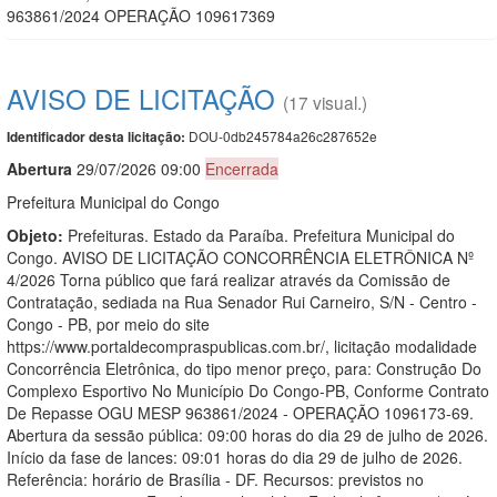
963861/2024 OPERAÇÃO 109617369
AVISO DE LICITAÇÃO
(17 visual.)
DOU-0db245784a26c287652e
Identificador desta licitação:
Abert
u
ra
29/07/2026 09:00
Encerrada
Prefeitura Municipal do Congo
Objeto:
Prefeituras. Estado da Paraíba. Prefeitura Municipal do
Congo. AVISO DE LICITAÇÃO CONCORRÊNCIA ELETRÔNICA Nº
4/2026 Torna público que fará realizar através da Comissão de
Contratação, sediada na Rua Senador Rui Carneiro, S/N - Centro -
Congo - PB, por meio do site
https://www.portaldecompraspublicas.com.br/, licitação modalidade
Concorrência Eletrônica, do tipo menor preço, para: Construção Do
Complexo Esportivo No Município Do Congo-PB, Conforme Contrato
De Repasse OGU MESP 963861/2024 - OPERAÇÃO 1096173-69.
Abertura da sessão pública: 09:00 horas do dia 29 de julho de 2026.
Início da fase de lances: 09:01 horas do dia 29 de julho de 2026.
Referência: horário de Brasília - DF. Recursos: previstos no