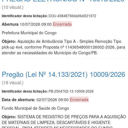
(10 visual.)
DOU-45848756da06ef221972
Identificador desta licitação:
Abert
u
ra
10/07/2026 09:00
Encerrada
Prefeitura Municipal do Congo
Objeto:
Aquisição de Ambulância Tipo A - Simples Remoção Tipo
pick-up 4x4, conforme Proposta nº 11436548000126002-2026, para
atender as necessidades do Município do Congo/PB.
Pregão (Lei Nº 14.133/2021) 10009/2026
(18 visual.)
PB-2504702-13-10009-2026
Identificador desta licitação:
Data de abert
u
ra:
02/07/2026 09:00
Encerrada
Fundo Municipal de Saúde do Congo
Objeto:
SISTEMA DE REGISTRO DE PREÇOS PARA A AQUISIÇÃO
DE MATERIAIS DE LIMPEZA, DESCARTÁVEIS E HIGIENTE
PESSOAL, PARA ATENDER AS NECESSIDADES DO FUNDO