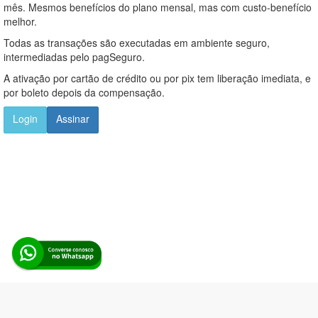
mês. Mesmos benefícios do plano mensal, mas com custo-benefício
melhor.
Todas as transações são executadas em ambiente seguro,
intermediadas pelo pagSeguro.
A ativação por cartão de crédito ou por pix tem liberação imediata, e
por boleto depois da compensação.
Login
Assinar
Alerta Licitação |
Política de privacidade
|
Quem somos
|
Para
desenvolvedores
|
API de Licitações
|
Cadastre-se